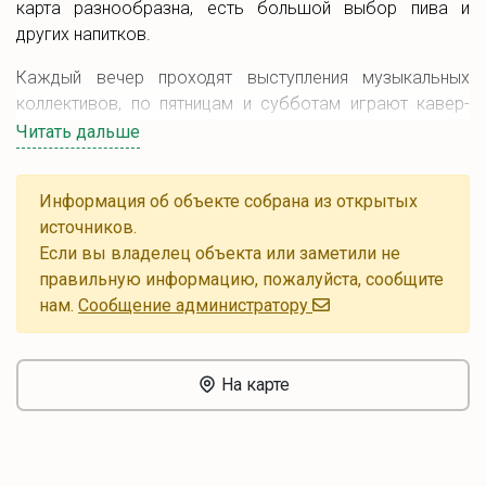
карта разнообразна, есть большой выбор пива и
других напитков.
Каждый вечер проходят выступления музыкальных
коллективов, по пятницам и субботам играют кавер-
бэнды, а по воскресеньям проводятся вечера Stand Up.
Читать дальше
В заведении также есть парковка.
Информация об объекте собрана из открытых
источников.
Если вы владелец объекта или заметили не
правильную информацию, пожалуйста, сообщите
нам.
Cообщение администратору
На карте