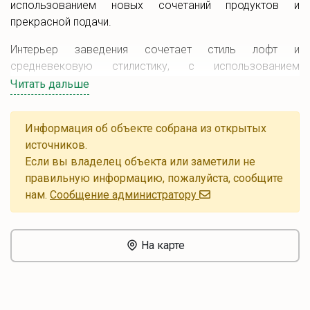
использованием новых сочетаний продуктов и
прекрасной подачи.
Интерьер заведения сочетает стиль лофт и
средневековую стилистику, с использованием
натуральных материалов - дерева и кожи. В ресторане
Читать дальше
есть Wi-Fi и парковка.
Информация об объекте собрана из открытых
источников.
Если вы владелец объекта или заметили не
правильную информацию, пожалуйста, сообщите
нам.
Cообщение администратору
На карте