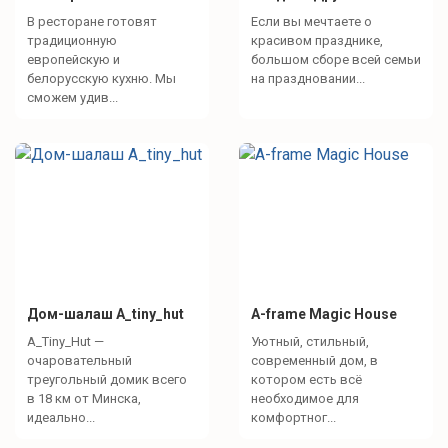
В ресторане готовят
Если вы мечтаете о
традиционную
красивом празднике,
европейскую и
большом сборе всей семьи
белорусскую кухню. Мы
на праздновании...
сможем удив...
Дом-шалаш A_tiny_hut
A-frame Magic House
A_Tiny_Hut —
Уютный, стильный,
очаровательный
современный дом, в
треугольный домик всего
котором есть всё
в 18 км от Минска,
необходимое для
идеально...
комфортног...