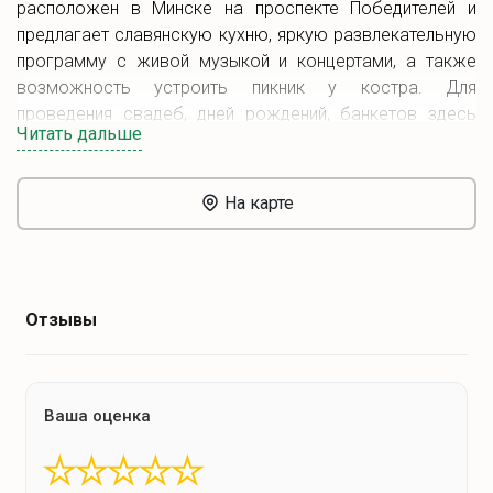
расположен в Минске на проспекте Победителей и
предлагает славянскую кухню, яркую развлекательную
программу с живой музыкой и концертами, а также
возможность устроить пикник у костра. Для
проведения свадеб, дней рождений, банкетов здесь
Читать дальше
разработаны специальные меню и услуги выездного
кейтеринга. Приходите с 12 до 24.00 и устройте пир на
весь мир!
На карте
Отзывы
Ваша оценка
★
★
★
★
★