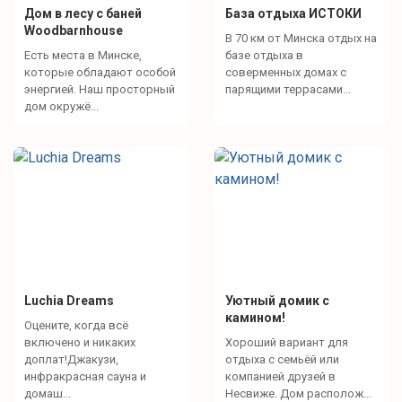
Дом в лесу с баней
База отдыха ИСТОКИ
Woodbarnhouse
В 70 км от Минска отдых на
Есть места в Минске,
базе отдыха в
которые обладают особой
соверменных домах с
энергией. Наш просторный
парящими террасами...
дом окружё...
Luchia Dreams
Уютный домик с
камином!
Оцените, когда всё
включено и никаких
Хороший вариант для
доплат!Джакузи,
отдыха с семьёй или
инфракрасная сауна и
компанией друзей в
домаш...
Несвиже. Дом располож...