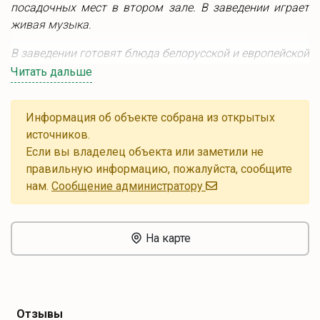
посадочных мест в втором зале. В заведении играет
живая музыка.
В заведении готовят блюда белорусской и европейской
кухни. В будние дни действует обеденное меню по
Читать дальше
демократичным ценам. Здесь работает бесплатный
Wi-fi. Возле ресторана имеется парковка.
Информация об объекте собрана из открытых
источников.
Если вы владелец объекта или заметили не
правильную информацию, пожалуйста, сообщите
нам.
Cообщение администратору
На карте
Отзывы