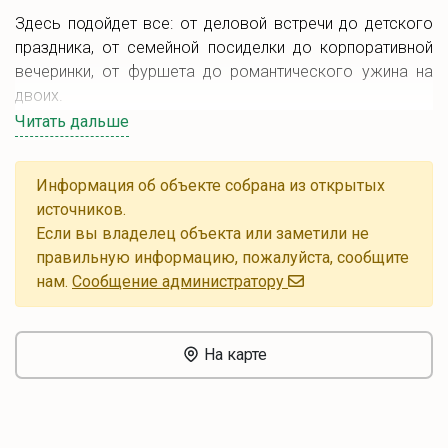
Здесь подойдет все: от деловой встречи до детского
праздника, от семейной посиделки до корпоративной
вечеринки, от фуршета до романтического ужина на
двоих.
Читать дальше
В ресторане есть три общих и один банкетный зал, а
также планируется открытие террасы с барной стойкой
и кальяном. Удобное расположение, приятный персонал
Информация об объекте собрана из открытых
и спокойная атмосфера делают "Кинзу" отличным
источников.
выбором для любого торжества, а индивидуальный
Если вы владелец объекта или заметили не
подход к каждому гостю оставит только
правильную информацию, пожалуйста, сообщите
положительные впечатления.
нам.
Cообщение администратору
На карте