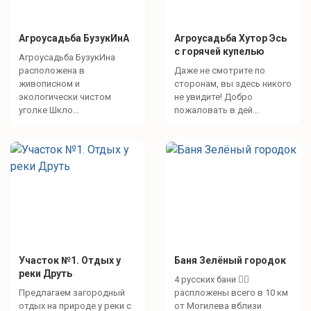
Агроусадьба БузукИнА
Агроусадьба Хутор Эсь
с горячей купелью
Агроусадьба БузукИна
расположена в
Даже не смотрите по
живописном и
сторонам, вы здесь никого
экологически чистом
не увидите! Добро
уголке Шкло...
пожаловать в дей...
Участок №1. Отдых у
Баня Зелёный городок
реки Друть
4 русских бани 🧖‍♀️
Предлагаем загородный
распложены всего в 10 км
отдых на природе у реки с
от Могилева вблизи