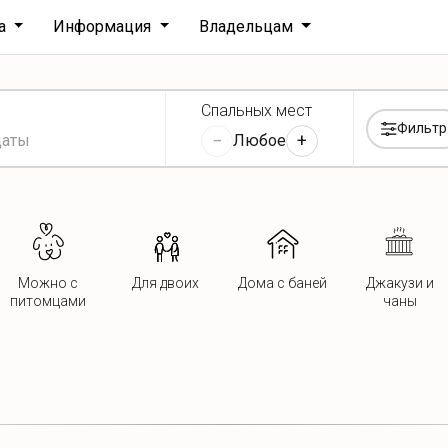
ха
Информация
Владельцам
Спальных мест
Фильтр
−
+
Любое
Можно с
Для двоих
Дома с баней
Джакузи и
питомцами
чаны