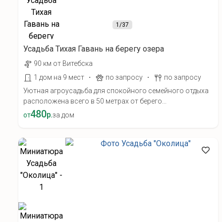
1
/37
Усадьба Тихая Гавань на берегу озера
90 км от Витебска
·
·
1 дом на 9 мест
по запросу
по запросу
Уютная агроусадьба для спокойного семейного отдыха
расположена всего в 50 метрах от берего...
480
р.
от
за дом