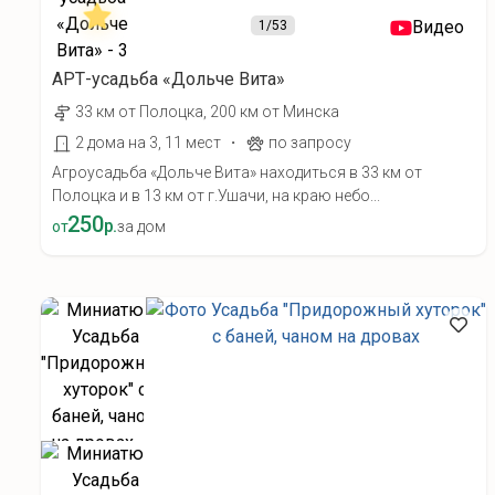
Видео
1
/53
АРТ-усадьба «Дольче Вита»
33 км от Полоцка, 200 км от Минска
·
2 дома на 3, 11 мест
по запросу
Агроусадьба «Дольче Вита» находиться в 33 км от
Полоцка и в 13 км от г.Ушачи, на краю небо...
250
р.
от
за дом