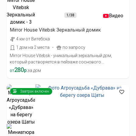
Видео
1
/38
Mirror House Vitebsk Зеркальный домик
4 км от Витебска
·
1 дом на 2 места
по запросу
Mirror House Vitebsk - уникальный зеркальный дом,
который растворяется в пейзаже соснового...
280
р.
от
за дом
Завтрак включен