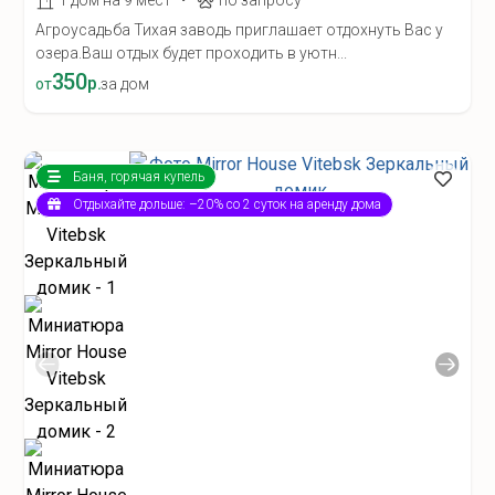
1 дом на 9 мест
по запросу
Агроусадьба Тихая заводь приглашает отдохнуть Вас у
озера.Ваш отдых будет проходить в уютн...
350
р.
от
за дом
Баня, горячая купель
Отдыхайте дольше: –20% со 2 суток на аренду дома