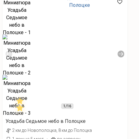
1
/16
Усадьба Седьмое небо в Полоцке
2 км до Новополоцка, 8 км до Полоцка
·