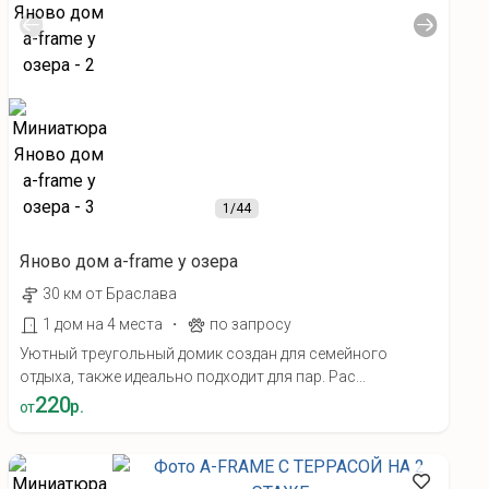
1
/44
Яново дом а-frame у озера
30 км от Браслава
·
1 дом на 4 места
по запросу
Уютный треугольный домик создан для семейного
отдыха, также идеально подходит для пар. Рас...
220
р.
от