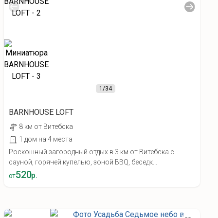
1
/34
BARNHOUSE LOFT
8 км от Витебска
1 дом на 4 места
Роскошный загородный отдых в 3 км от Витебска с
сауной, горячей купелью, зоной BBQ, беседк...
520
р.
от