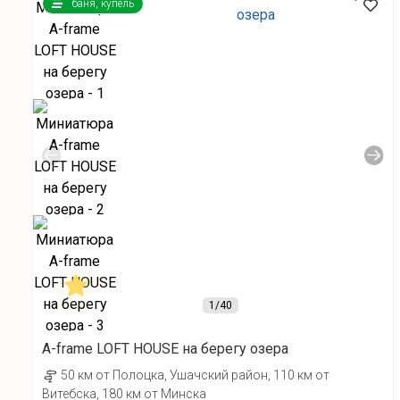
баня, купель
1
/40
A-frame LOFT HOUSE на берегу озера
50 км от Полоцка, Ушачский район, 110 км от
Витебска, 180 км от Минска