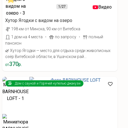
Видео
1
/27
Хутор Ягодки с видом на озеро
198 км от Минска, 90 км от Витебска
·
·
1 дом на 4 места
по запросу
полный
пансион
🌿 Хутор Ягодки — место для отдыха среди живописных
озёр Витебской области, в Ушачском рай...
370
р.
от
Дом с сауной и Горячей купелью джакузи