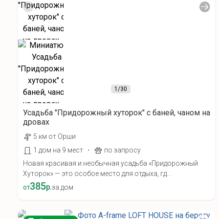
1
/30
Усадьба "Придорожный хуторок" с баней, чаном на
дровах
5 км от Орши
·
1 дом на 9 мест
по запросу
Новая красивая и необычная усадьба «Придорожный
Хуторок» — это особое место для отдыха, гд...
385
р.
от
за дом