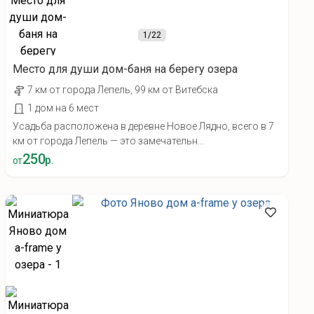
1
/22
Место для души дом-баня на берегу озера
7 км от города Лепель, 99 км от Витебска
1 дом на 6 мест
Усадьба расположена в деревне Новое Лядно, всего в 7
км от города Лепель — это замечательн...
250
р.
от