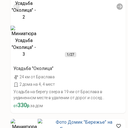
1
/27
Усадьба "Околица"
24 км от Браслава
2 дома на 4, 4 мест
Усадьба на берегу озера в 19 км от Браслава в
уединенном месте в удалении от дорог и сосед...
330
р.
от
за дом