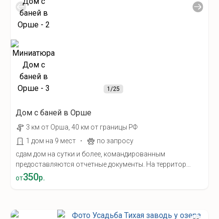
1
/25
Дом с баней в Орше
3 км от Орша, 40 км от границы РФ
·
1 дом на 9 мест
по запросу
сдам дом на сутки и более, командированным
предоставляются отчетные документы. На территор...
350
р.
от