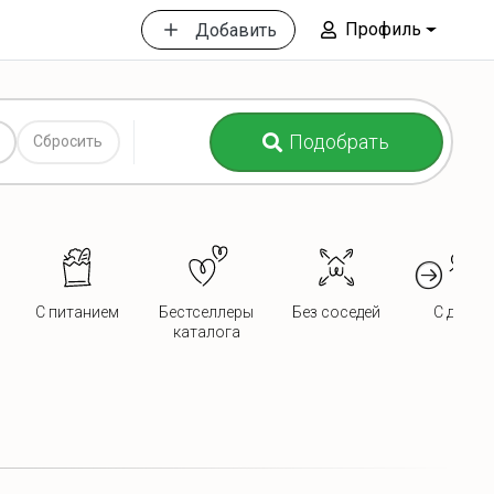
Профиль
Добавить
Подобрать
Сбросить
С питанием
Бестселлеры
Без соседей
С детьм
каталога