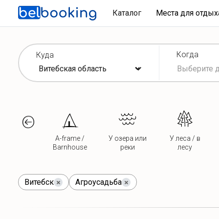
Каталог
Места для отды
Когда
Куда
A-frame /
У озера или
У леса / в
Barnhouse
реки
лесу
Витебск
Агроусадьба