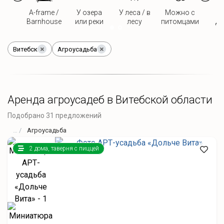
A-frame /
У озера
У леса / в
Можно с
Д
Barnhouse
или реки
лесу
питомцами
дв
Витебск
Агроусадьба
Аренда агроусадеб в Витебской области
Подобрано 31 предложений
Агроусадьба
2 дома, таверня с пиццей