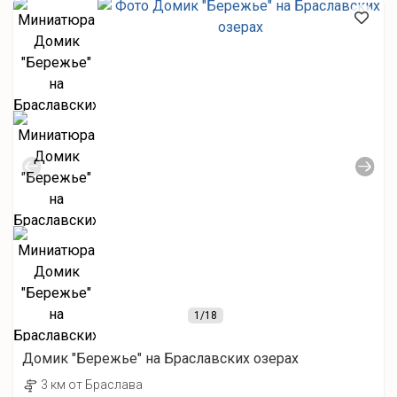
1
/18
Домик "Бережье" на Браславских озерах
3 км от Браслава