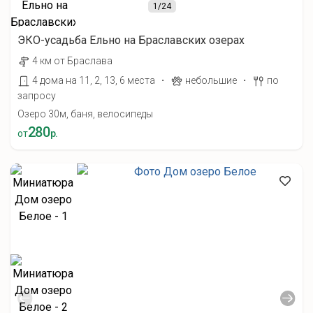
1
/24
ЭКО-усадьба Ельно на Браславских озерах
4 км от Браслава
·
·
4 дома на 11, 2, 13, 6 места
небольшие
по
запросу
Озеро 30м, баня, велосипеды
280
от
р.