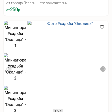
от города Лепель — это замечательн...
250
от
р.
1
/27