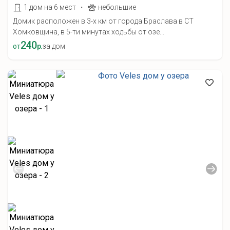
·
1 дом на 6 мест
небольшие
Домик расположен в 3-х км от города Браслава в СТ
Хомковщина, в 5-ти минутах ходьбы от озе...
240
от
р.
за дом