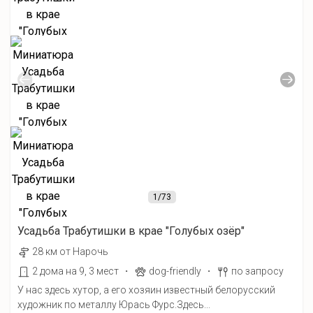
1
/73
Усадьба Трабутишки в крае "Голубых озёр"
28 км от Нарочь
·
·
2 дома на 9, 3 мест
dog-friendly
по запросу
У нас здесь хутор, а его хозяин известный белорусский
художник по металлу Юрась Фурс.Здесь...