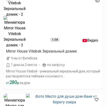
1
/38
Видео
Mirror House Vitebsk Зеркальный домик
4 км от Витебска
·
1 дом на 2 места
по запросу
Mirror House Vitebsk - уникальный зеркальный дом, который
растворяется в пейзаже соснового...
280
от
р.
за дом