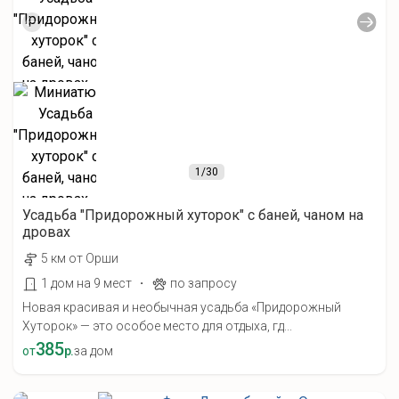
1
/30
Усадьба "Придорожный хуторок" с баней, чаном на
дровах
5 км от Орши
·
1 дом на 9 мест
по запросу
Новая красивая и необычная усадьба «Придорожный
Хуторок» — это особое место для отдыха, гд...
385
от
р.
за дом