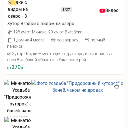
1
/27
Видео
Хутор Ягодки с видом на озеро
198 км от Минска, 90 км от Витебска
·
·
1 дом на 4 места
по запросу
полный
пансион
🌿 Хутор Ягодки — место для отдыха среди живописных
озёр Витебской области, в Ушачском рай...
370
от
р.