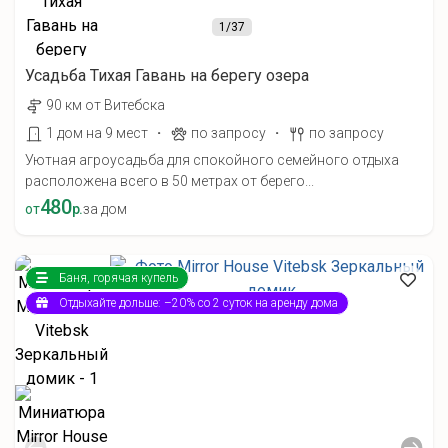
1
/37
Усадьба Тихая Гавань на берегу озера
90 км от Витебска
·
·
1 дом на 9 мест
по запросу
по запросу
Уютная агроусадьба для спокойного семейного отдыха
расположена всего в 50 метрах от берего...
480
от
р.
за дом
Баня, горячая купель
Отдыхайте дольше: –20% со 2 суток на аренду дома