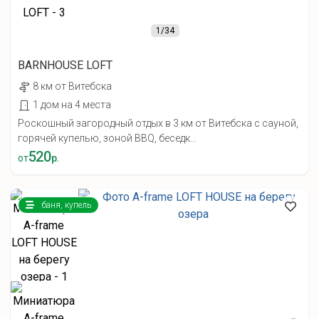
1
/34
BARNHOUSE LOFT
8 км от Витебска
1 дом на 4 места
Роскошный загородный отдых в 3 км от Витебска с сауной,
горячей купелью, зоной BBQ, беседк...
520
от
р.
баня, купель