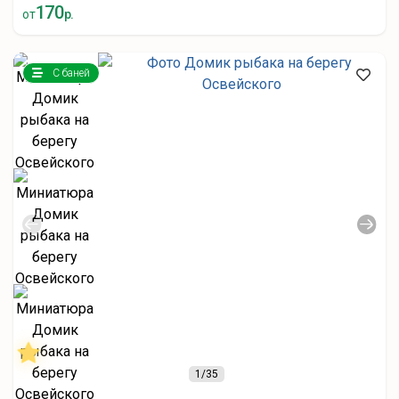
170
от
р.
С баней
1
/35