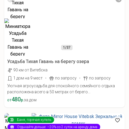
1
/37
Усадьба Тихая Гавань на берегу озера
90 км от Витебска
·
·
1 дом на 9 мест
по запросу
по запросу
Уютная агроусадьба для спокойного семейного отдыха
расположена всего в 50 метрах от берего...
480
от
р.
за дом
Баня, горячая купель
Отдыхайте дольше: –20% со 2 суток на аренду дома