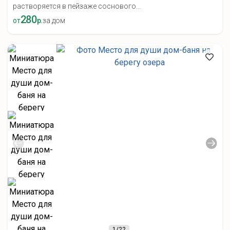
растворяется в пейзаже соснового...
280
от
р.
за дом
1
/22