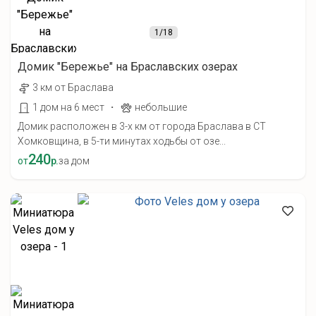
1
/18
Домик "Бережье" на Браславских озерах
3 км от Браслава
·
1 дом на 6 мест
небольшие
Домик расположен в 3-х км от города Браслава в СТ
Хомковщина, в 5-ти минутах ходьбы от озе...
240
от
р.
за дом