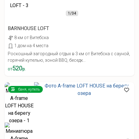
1
/34
BARNHOUSE LOFT
8 км от Витебска
1 дом на 4 места
Роскошный загородный отдых в 3 км от Витебска с сауной,
горячей купелью, зоной BBQ, беседк...
520
от
р.
баня, купель