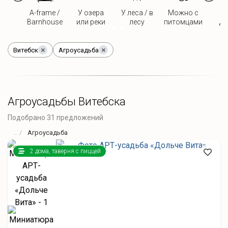
A-frame /
У озера
У леса / в
Можно с
Д
Barnhouse
или реки
лесу
питомцами
дв
Витебск
Агроусадьба
Агроусадьбы Витебска
Подобрано 31 предложений
Агроусадьба
2 дома, таверня с пиццей