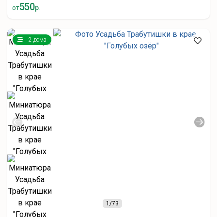
550
от
р.
2 дома
1
/73