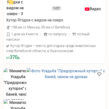
1
/27
Видео
Хутор Ягодки с видом на озеро
198 км от Минска, 90 км от Витебска
·
·
1 дом на 4 места
по запросу
полный
пансион
🌿 Хутор Ягодки — место для отдыха среди живописных
озёр Витебской области, в Ушачском рай...
370
от
р.