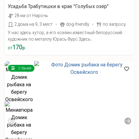
Усадьба Трабутишки в крае "Голубых озёр"
28 км от Нарочь
·
·
2 дома на 9, 3 мест
dog-friendly
по запросу
У нас здесь хутор, а его хозяин известный белорусский
художник по металлу Юрась Фурс.Здесь...
170
от
р.
С баней