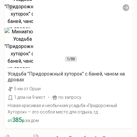
1
/30
Усадьба "Придорожный хуторок" с баней, чаном на
дровах
5 км от Орши
·
1 дом на 9 мест
по запросу
Новая красивая и необычная усадьба «Придорожный
Хуторок» — это особое место для отдыха, гд...
385
от
р.
за дом