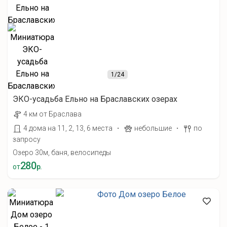
1
/24
ЭКО-усадьба Ельно на Браславских озерах
4 км от Браслава
·
·
4 дома на 11, 2, 13, 6 места
небольшие
по
запросу
Озеро 30м, баня, велосипеды
280
от
р.