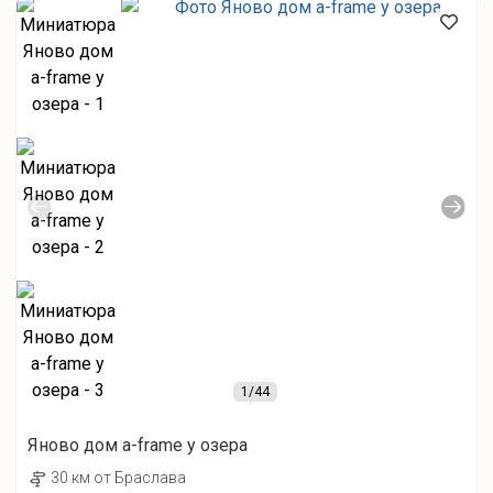
1
/44
Яново дом а-frame у озера
30 км от Браслава