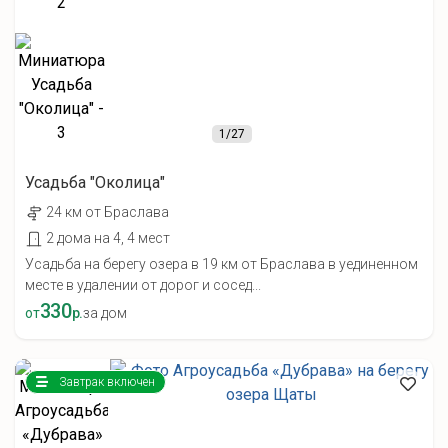
1
/27
Усадьба "Околица"
24 км от Браслава
2 дома на 4, 4 мест
Усадьба на берегу озера в 19 км от Браслава в уединенном
месте в удалении от дорог и сосед...
330
от
р.
за дом
Завтрак включен