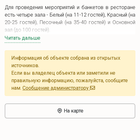
Для проведения мероприятий и банкетов в ресторане
есть четыре зала - Белый (на 11-12 гостей), Красный (на
20-25 гостей), Песочный (на 35-40 гостей) и Основной
зал (до 100 гостей).
Читать дальше
По вечерам в ресторане звучит живая музыка.
В меню представлены блюда белорусской и
Информация об объекте собрана из открытых
европейской кухни, большой выбор обеденных блюд,
источников.
десертов, коктейлей и напитков.
Если вы владелец объекта или заметили не
правильную информацию, пожалуйста, сообщите
нам.
Cообщение администратору
На карте