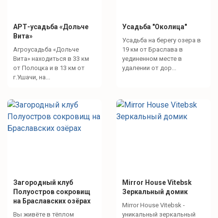
АРТ-усадьба «Дольче
Усадьба "Околица"
Вита»
Усадьба на берегу озера в
Агроусадьба «Дольче
19 км от Браслава в
Вита» находиться в 33 км
уединенном месте в
от Полоцка и в 13 км от
удалении от дор...
г.Ушачи, на...
Загородный клуб
Mirror House Vitebsk
Полуостров сокровищ
Зеркальный домик
на Браславских озёрах
Mirror House Vitebsk -
Вы живёте в тёплом
уникальный зеркальный