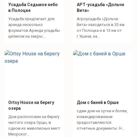
Усадьба Седьмое небо
АРТ-усадьба «Дольче
в Полоцке
Вита»
Усадьба предлагает для
Агроусадьба «Дольче
аренда несколько
Вита» находиться в 33 км
форматов:Аренда усадьбы
от Полоцка и в 13 км от
целиком на закры...
г.Ушачи, на...
Ortsy House на берегу
Дом с баней в Орше
озера
сдам дом на сутки и более,
Дом расположен на берегу
командированным
чистого озера Орцы, в
предоставляются
одном из живописных мест
отчетные документы. Н...
Миорског...