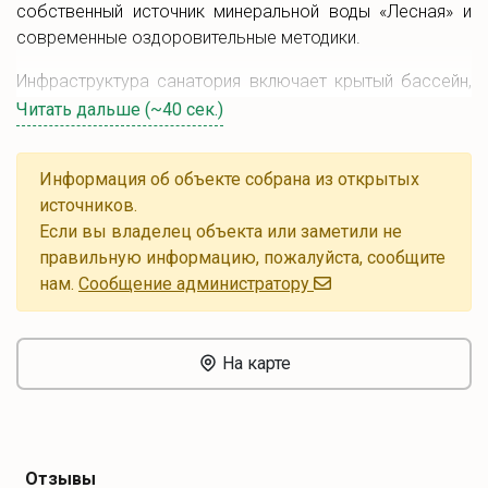
собственный источник минеральной воды «Лесная» и
современные оздоровительные методики.
Инфраструктура санатория включает крытый бассейн,
галотерапию, спа-комплексы, ароматерапию,
Читать дальше (~40 сек.)
иппотерапию, а также выставку «Лесные находки». Для
отдыха и развлечений предусмотрены различные зоны:
Информация об объекте собрана из открытых
от кафе и бильярдной до освещенных лыжных трасс и
источников.
снегокатов на прокат.
Если вы владелец объекта или заметили не
Здесь проводятся культурные и спортивные
правильную информацию, пожалуйста, сообщите
мероприятия, а также экскурсии по Беларуси. «Лесное»
нам.
Cообщение администратору
- это место, где можно насладиться отдыхом в
гармонии с природой и получить заряд положительных
эмоций во время поездки в Белоруссию.
На карте
Отзывы