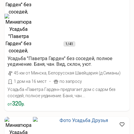
1
/41
Усадьба "Паветра Гарден" без соседей, полное
уединение. Баня, чан. Вид, склон, уют.
45 км от Минска, Белорусская Швейцария (д.Симаны)
·
1 дом на 16 мест
по запросу
Усадьба «Паветра Гарден» предлагает дом с садом без
соседей, полное уединение. Баня, чан....
320
от
р.