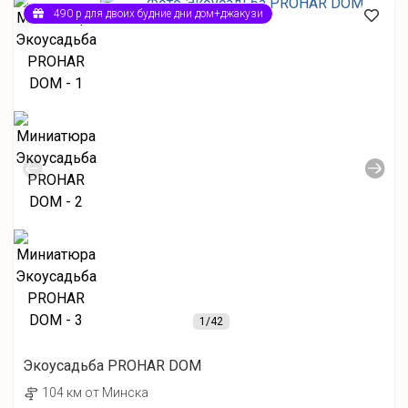
490 р для двоих будние дни дом+джакузи
1
/42
Экоусадьба PROHAR DOM
104 км от Минска