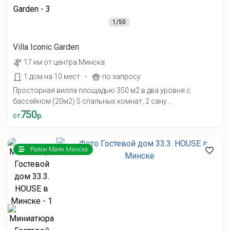
1
/50
Villa Iconic Garden
17 км от центра Минска
·
1 дом на 10 мест
по запросу
Просторная вилла площадью 350 м2 в два уровня с
бассейном (20м2) 5 спальных комнат, 2 сану...
750
от
р.
Район Маяк Минска