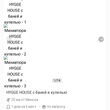
1
/74
HYGGE HOUSE с баней и купелью
20 км от Минска
·
1 дом на 6 мест
по запросу