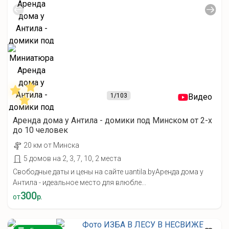
1
/103
Видео
Аренда дома у Антила - домики под Минском от 2-х
до 10 человек
20 км от Минска
5 домов на 2, 3, 7, 10, 2 места
Свободные даты и цены на сайте uantila.byАренда дома у
Антила - идеальное место для влюбле...
300
от
р.