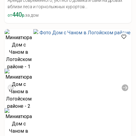
Аренда современного, уютного домика и бани на дровах
вблизи леса и горнолыжных курортов...
440
от
р.
за дом