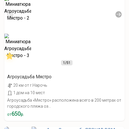
1
/51
Агроусадьба Мястро
20 км от г.Нарочь
1 дом на 10 мест
Агроусадьба «Мястро» расположена всего в 200 метрах от
городского пляжа оз...
650
от
р.