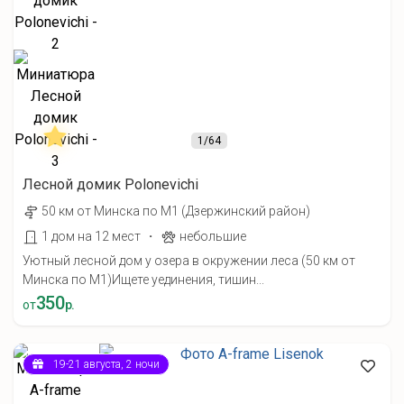
1
/64
Лесной домик Polonevichi
50 км от Минска по М1 (Дзержинский район)
·
1 дом на 12 мест
небольшие
Уютный лесной дом у озера в окружении леса (50 км от
Минска по М1) ​Ищете уединения, тишин...
350
от
р.
19-21 августа, 2 ночи