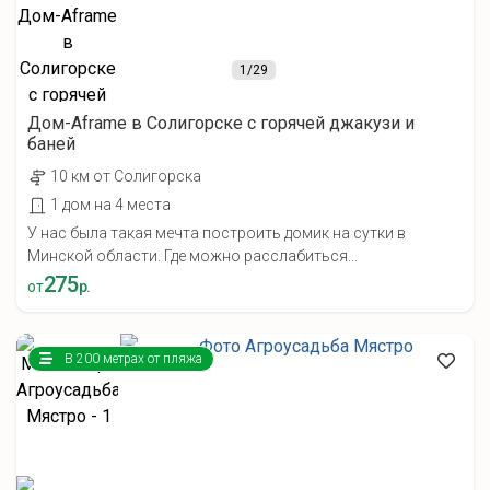
1
/29
Дом-Aframe в Солигорске с горячей джакузи и
баней
10 км от Солигорска
1 дом на 4 места
У нас была такая мечта построить домик на сутки в
Минской области. Где можно расслабиться...
275
от
р.
В 200 метрах от пляжа