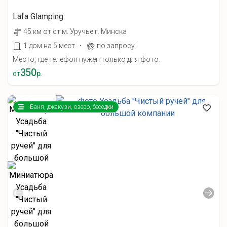
Lafa Glamping
45 км от ст.м. Уручье г. Минска
·
1 дом на 5 мест
по запросу
Место, где телефон нужен только для фото.
350
от
р.
Баня, джакузи, озеро, беседки