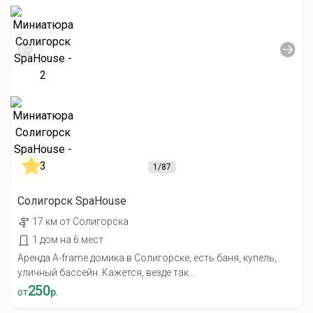
1
/87
Солигорск SpaHouse
17 км от Солигорска
1 дом на 6 мест
Аренда A-frame домика в Солигорске, есть баня, купель,
уличный бассейн. Кажется, везде так...
250
от
р.