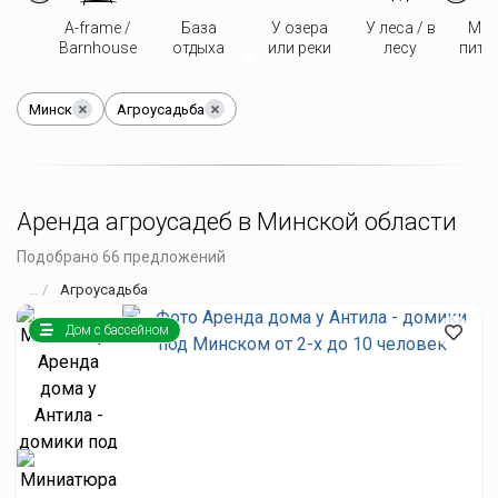
A-frame /
База
У озера
У леса / в
Мож
Barnhouse
отдыха
или реки
лесу
пито
Минск
Агроусадьба
Аренда агроусадеб в Минской области
Подобрано 66 предложений
Агроусадьба
Дом с бассейном