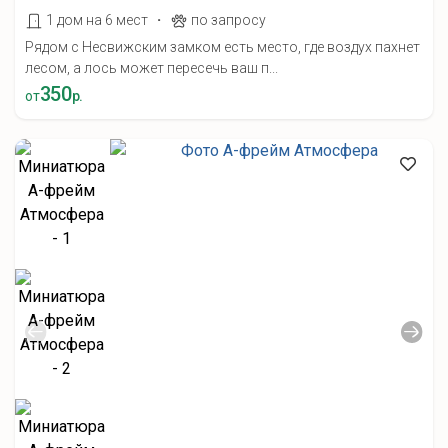
·
1 дом на 6 мест
по запросу
Рядом с Несвижским замком есть место, где воздух пахнет
лесом, а лось может пересечь ваш п...
350
от
р.