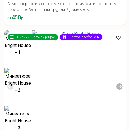
Атмосферное и уютное место со своим мини сосновым
лесом и собственным прудом.В доме могут...
450
от
р.
Силичи, Логойск рядом
Завтра свободно🔥