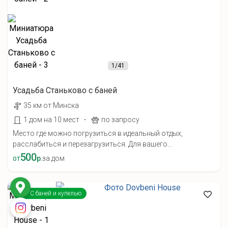
1
/41
Усадьба Станьково с баней
35 км от Минска
·
1 дом на 10 мест
по запросу
Место где можно погрузиться в идеальный отдых,
расслабиться и перезагрузиться. Для вашего...
500
от
р.
за дом
С баней и купелью