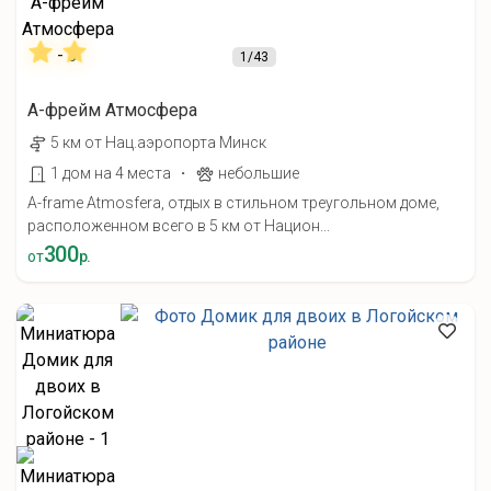
1
/43
А-фрейм Атмосфера
5 км от Нац.аэропорта Минск
·
1 дом на 4 места
небольшие
A-frame Atmosfera, отдых в стильном треугольном доме,
расположенном всего в 5 км от Национ...
300
от
р.