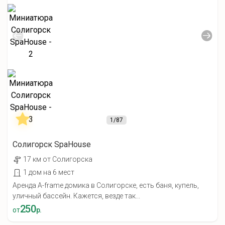
1
/87
Солигорск SpaHouse
17 км от Солигорска
1 дом на 6 мест
Аренда A-frame домика в Солигорске, есть баня, купель,
уличный бассейн. Кажется, везде так...
250
от
р.