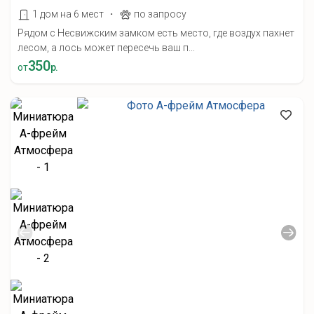
·
1 дом на 6 мест
по запросу
Рядом с Несвижским замком есть место, где воздух пахнет
лесом, а лось может пересечь ваш п...
350
от
р.