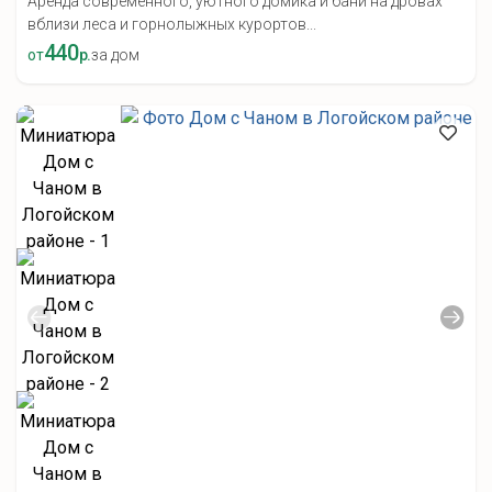
Аренда современного, уютного домика и бани на дровах
вблизи леса и горнолыжных курортов...
440
от
р.
за дом