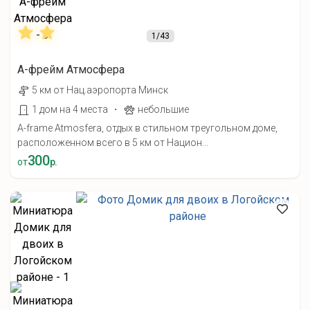
1
/43
А-фрейм Атмосфера
5 км от Нац.аэропорта Минск
·
1 дом на 4 места
небольшие
A-frame Atmosfera, отдых в стильном треугольном доме,
расположенном всего в 5 км от Национ...
300
от
р.