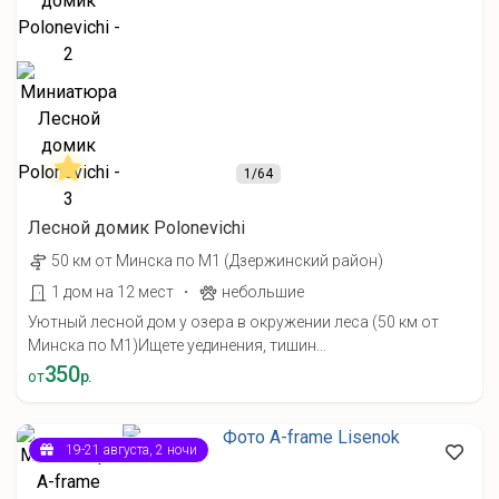
1
/64
Лесной домик Polonevichi
50 км от Минска по М1 (Дзержинский район)
·
1 дом на 12 мест
небольшие
Уютный лесной дом у озера в окружении леса (50 км от
Минска по М1) ​Ищете уединения, тишин...
350
от
р.
19-21 августа, 2 ночи