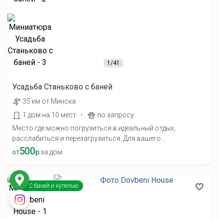
1
/41
Усадьба Станьково с баней
35 км от Минска
·
1 дом на 10 мест
по запросу
Место где можно погрузиться в идеальный отдых,
расслабиться и перезагрузиться. Для вашего...
500
от
р.
за дом
С баней и купелью