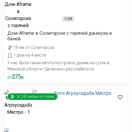
1
/29
Дом-Aframe в Солигорске с горячей джакузи и
баней
10 км от Солигорска
1 дом на 4 места
У нас была такая мечта построить домик на сутки в
Минской области. Где можно расслабиться...
275
от
р.
В 200 метрах от пляжа