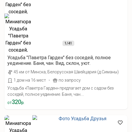
1
/41
Усадьба "Паветра Гарден" без соседей, полное
уединение. Баня, чан. Вид, склон, уют.
45 км от Минска, Белорусская Швейцария (д.Симаны)
·
1 дом на 16 мест
по запросу
Усадьба «Паветра Гарден» предлагает дом с садом без
соседей, полное уединение. Баня, чан....
320
от
р.