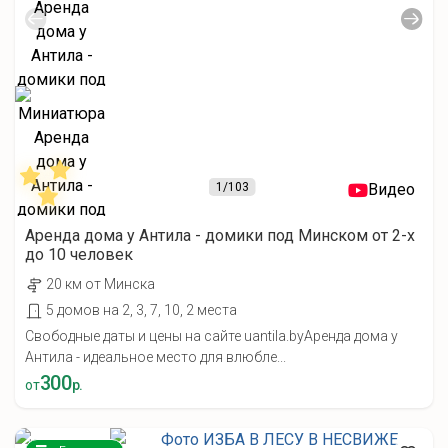
1
/103
Видео
Аренда дома у Антила - домики под Минском от 2-х
до 10 человек
20 км от Минска
5 домов на 2, 3, 7, 10, 2 места
Свободные даты и цены на сайте uantila.byАренда дома у
Антила - идеальное место для влюбле...
300
от
р.