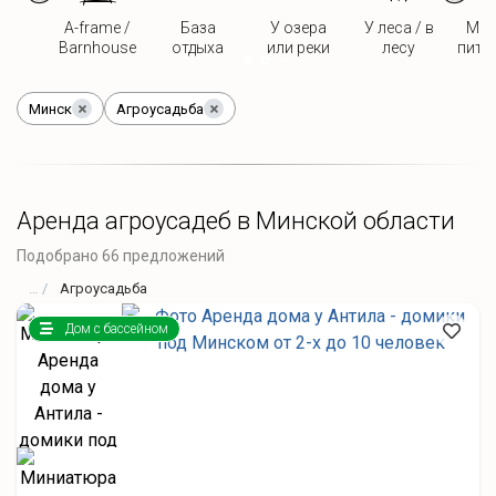
A-frame /
База
У озера
У леса / в
Мож
Barnhouse
отдыха
или реки
лесу
пито
Минск
Агроусадьба
Аренда агроусадеб в Минской области
Подобрано 66 предложений
Агроусадьба
Дом с бассейном