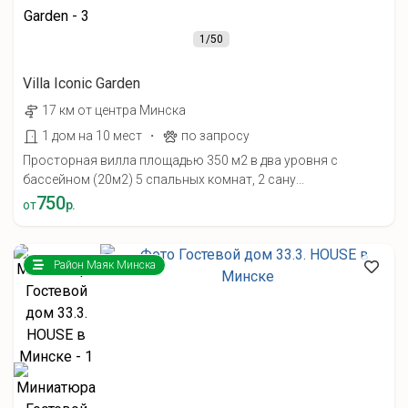
1
/50
Villa Iconic Garden
17 км от центра Минска
·
1 дом на 10 мест
по запросу
Просторная вилла площадью 350 м2 в два уровня с
бассейном (20м2) 5 спальных комнат, 2 сану...
750
от
р.
Район Маяк Минска