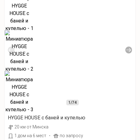
1
/74
HYGGE HOUSE с баней и купелью
20 км от Минска
·
1 дом на 6 мест
по запросу