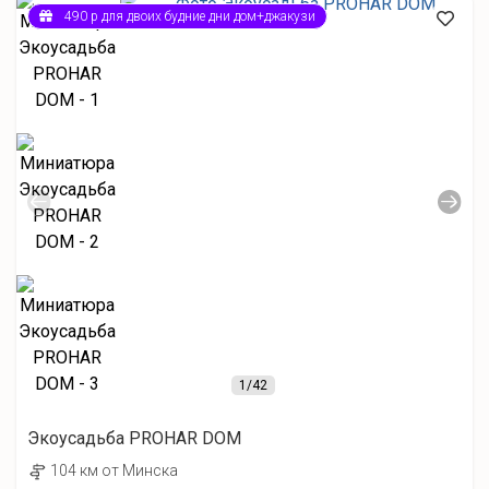
490 р для двоих будние дни дом+джакузи
1
/42
Экоусадьба PROHAR DOM
104 км от Минска