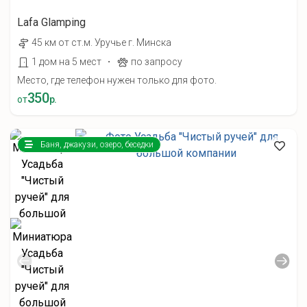
Lafa Glamping
45 км от ст.м. Уручье г. Минска
·
1 дом на 5 мест
по запросу
Место, где телефон нужен только для фото.
350
от
р.
Баня, джакузи, озеро, беседки