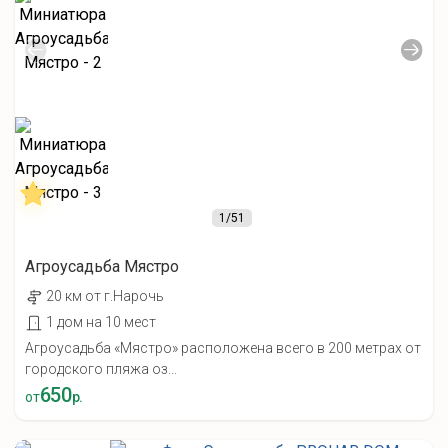
1
/51
Агроусадьба Мястро
20 км от г.Нарочь
1 дом на 10 мест
Агроусадьба «Мястро» расположена всего в 200 метрах от
городского пляжа оз...
650
от
р.