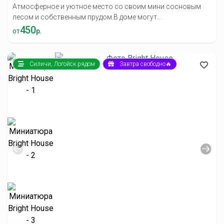
Атмосферное и уютное место со своим мини сосновым
лесом и собственным прудом.В доме могут...
450
от
р.
Силичи, Логойск рядом
Завтра свободно🔥