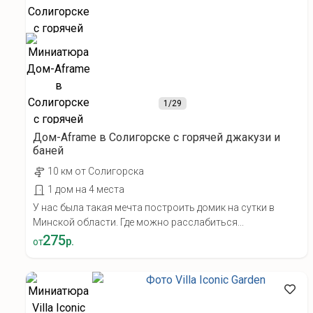
1
/29
Дом-Aframe в Солигорске с горячей джакузи и
баней
10 км от Солигорска
1 дом на 4 места
У нас была такая мечта построить домик на сутки в
Минской области. Где можно расслабиться...
275
р.
от