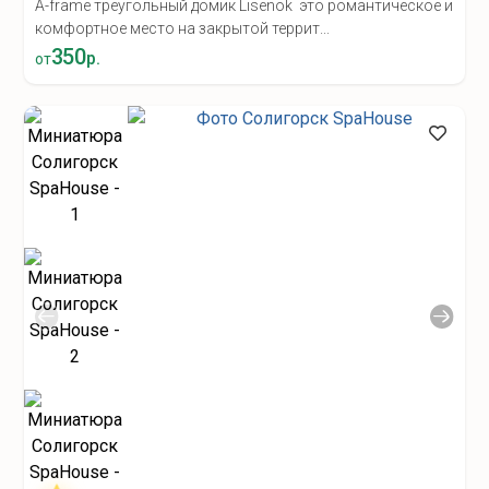
A-frame треугольный домик Lisenok это романтическое и
комфортное место на закрытой террит...
350
р.
от