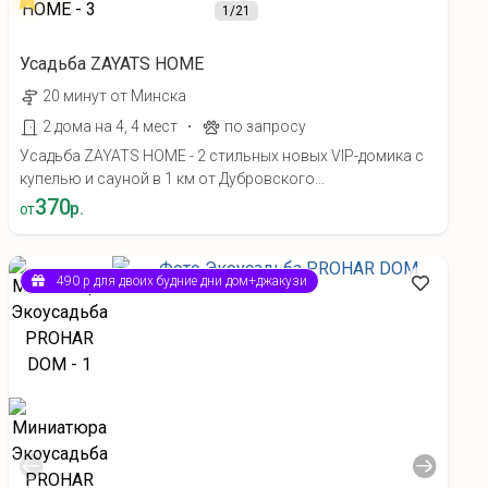
1
/21
Усадьба ZAYATS HOME
20 минут от Минска
·
2 дома на 4, 4 мест
по запросу
Усадьба ZAYATS HOME - 2 стильных новых VIP-домика с
купелью и сауной в 1 км от Дубровского...
370
р.
от
490 р для двоих будние дни дом+джакузи