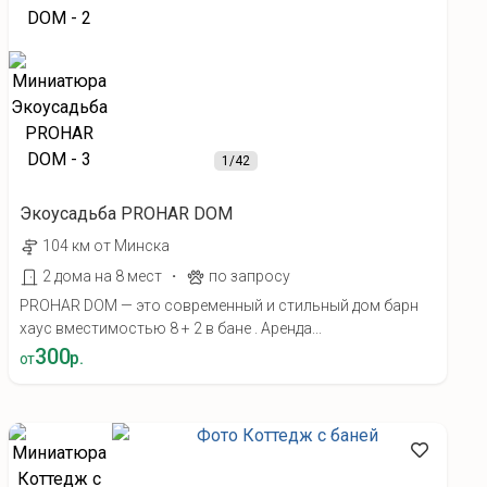
1
/42
Экоусадьба PROHAR DOM
104 км от Минска
·
2 дома на 8 мест
по запросу
PROHAR DOM — это современный и стильный дом барн
хаус вместимостью 8 + 2 в бане . Аренда...
300
р.
от