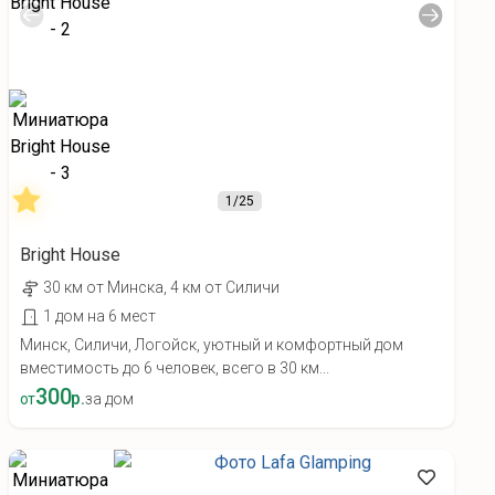
1
/25
Bright House
30 км от Минска, 4 км от Силичи
1 дом на 6 мест
Минск, Силичи, Логойск, уютный и комфортный дом
вместимость до 6 человек, всего в 30 км...
300
р.
от
за дом