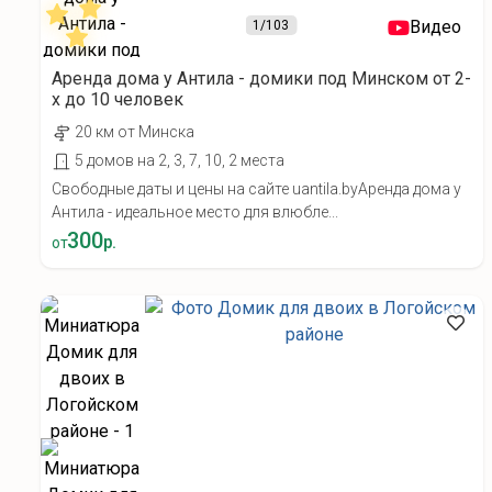
Видео
1
/103
Аренда дома у Антила - домики под Минском от 2-
х до 10 человек
20 км от Минска
5 домов на 2, 3, 7, 10, 2 места
Свободные даты и цены на сайте uantila.byАренда дома у
Антила - идеальное место для влюбле...
300
р.
от