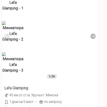
1
/26
Lafa Glamping
45 км от ст.м. Уручье г. Минска
·
1 дом на 5 мест
по запросу