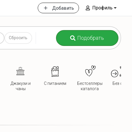
Профиль
Добавить
Подобрать
Сбросить
Джакузи и
С питанием
Бестселлеры
Без сосед
чаны
каталога