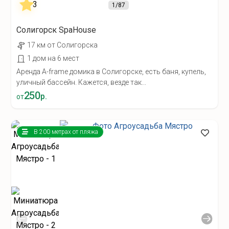
1
/87
Солигорск SpaHouse
17 км от Солигорска
1 дом на 6 мест
Аренда A-frame домика в Солигорске, есть баня, купель,
уличный бассейн. Кажется, везде так...
250
р.
от
В 200 метрах от пляжа