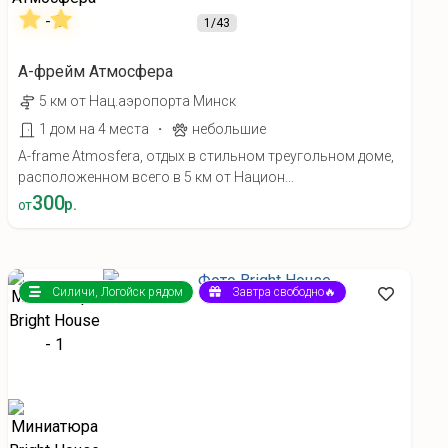
1
/43
А-фрейм Атмосфера
5 км от Нац.аэропорта Минск
·
1 дом на 4 места
небольшие
A-frame Atmosfera, отдых в стильном треугольном доме,
расположенном всего в 5 км от Национ...
300
р.
от
Силичи, Логойск рядом
Завтра свободно🔥