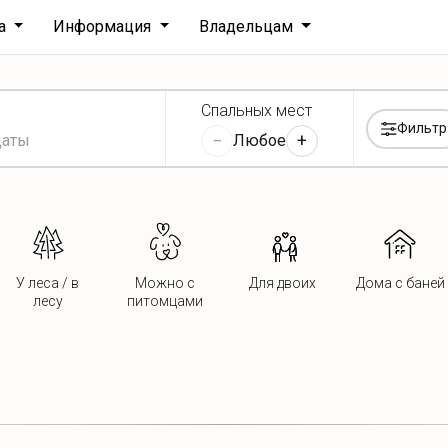
ха
Информация
Владельцам
Спальных мест
Фильтр
−
+
Любое
У леса / в
Можно с
Для двоих
Дома с баней
лесу
питомцами