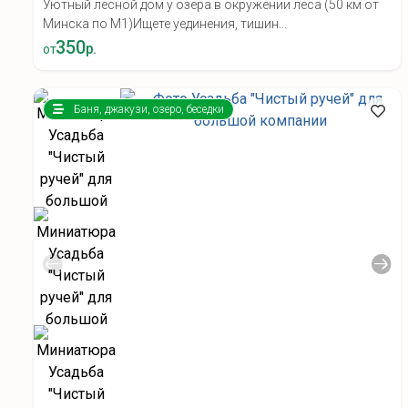
Уютный лесной дом у озера в окружении леса (50 км от
Минска по М1) ​Ищете уединения, тишин...
350
р.
от
Баня, джакузи, озеро, беседки