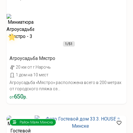
1
/51
Агроусадьба Мястро
20 км от г.Нарочь
1 дом на 10 мест
Агроусадьба «Мястро» расположена всего в 200 метрах
от городского пляжа оз...
650
р.
от
Район Маяк Минска