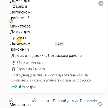
1
/29
Домик для двоих в Логойском районе
34 км от Минска
2 дома на 2 места
Всего двадцать пять минут езды от Минска и Вы
окажитесь в уютном уголке природы Белорусско...
250
р.
от
за дом