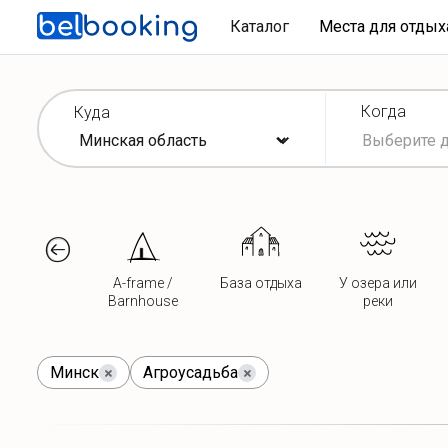
Каталог
Места для отды
Когда
Куда
A-frame /
База отдыха
У озера или
Barnhouse
реки
Минск
Агроусадьба