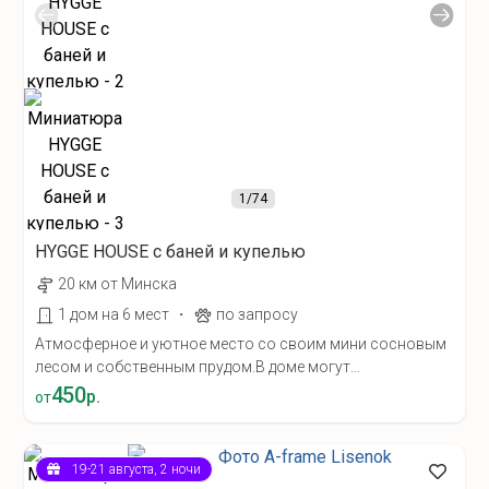
1
/74
HYGGE HOUSE с баней и купелью
20 км от Минска
·
1 дом на 6 мест
по запросу
Атмосферное и уютное место со своим мини сосновым
лесом и собственным прудом.В доме могут...
450
р.
от
19-21 августа, 2 ночи