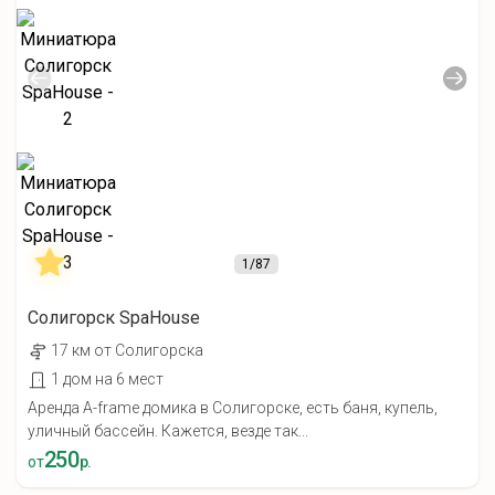
1
/87
Солигорск SpaHouse
17 км от Солигорска
1 дом на 6 мест
Аренда A-frame домика в Солигорске, есть баня, купель,
уличный бассейн. Кажется, везде так...
250
от
р.