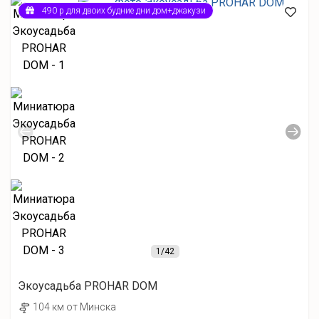
490 р для двоих будние дни дом+джакузи
1
/42
Экоусадьба PROHAR DOM
104 км от Минска