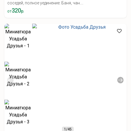
соседей, полное уединение. Баня, чан....
320
от
р.
1
/45