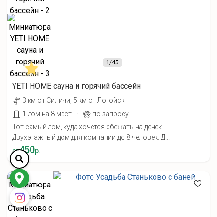
1
/45
YETI HOME cауна и горячий бассейн
3 км от Силичи, 5 км от Логойск
·
1 дом на 8 мест
по запросу
Тот самый дом, куда хочется сбежать на денек.
Двухэтажный дом для компании до 8 человек. Д...
450
от
р.