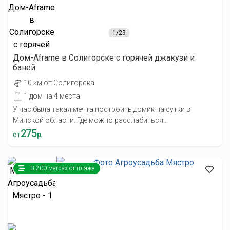
1
/29
Дом-Aframe в Солигорске с горячей джакузи и
баней
10 км от Солигорска
1 дом на 4 места
У нас была такая мечта построить домик на сутки в
Минской области. Где можно расслабиться...
275
от
р.
В 200 метрах от пляжа