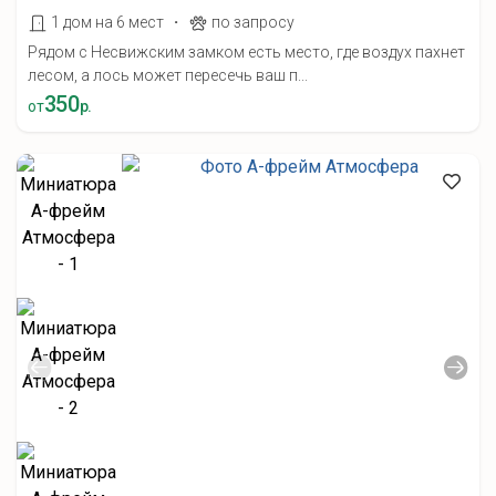
·
1 дом на 6 мест
по запросу
Рядом с Несвижским замком есть место, где воздух пахнет
лесом, а лось может пересечь ваш п...
350
от
р.