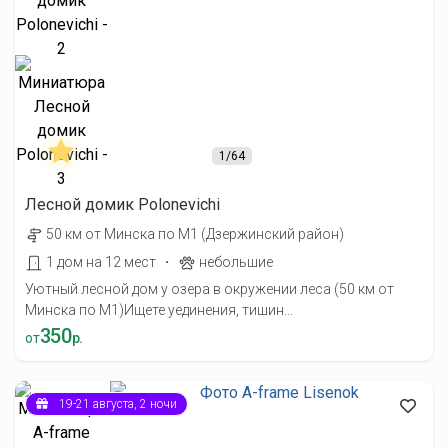
1
/64
Лесной домик Polonevichi
50 км от Минска по М1 (Дзержинский район)
·
1 дом на 12 мест
небольшие
Уютный лесной дом у озера в окружении леса (50 км от
Минска по М1) ​Ищете уединения, тишин...
350
от
р.
19-21 августа, 2 ночи