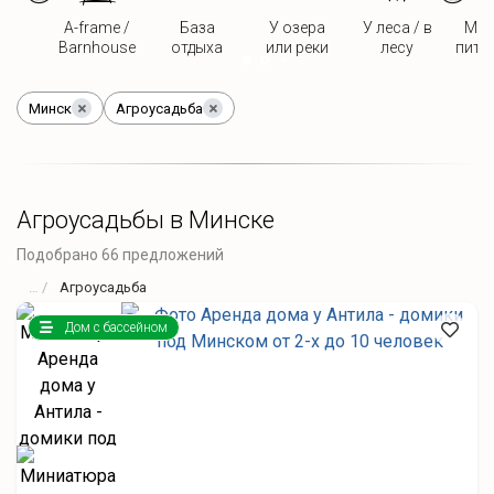
A-frame /
База
У озера
У леса / в
Мож
Barnhouse
отдыха
или реки
лесу
пито
Минск
Агроусадьба
Агроусадьбы в Минске
Подобрано 66 предложений
Агроусадьба
Дом с бассейном