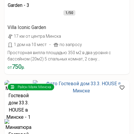
1
/50
Villa Iconic Garden
17 км от центра Минска
·
1 дом на 10 мест
по запросу
Просторная вилла площадью 350 м2 в два уровня с
бассейном (20м2) 5 спальных комнат, 2 сану...
750
от
р.
Район Маяк Минска