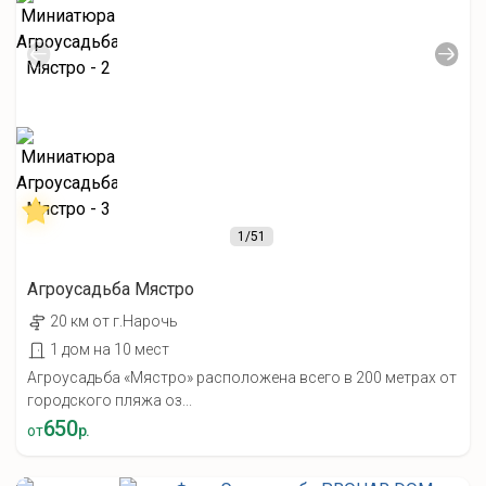
1
/51
Агроусадьба Мястро
20 км от г.Нарочь
1 дом на 10 мест
Агроусадьба «Мястро» расположена всего в 200 метрах от
городского пляжа оз...
650
от
р.