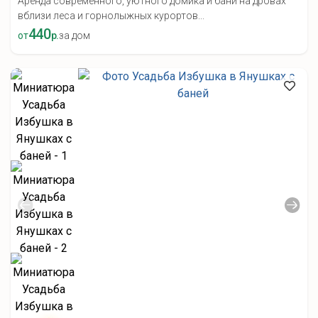
Аренда современного, уютного домика и бани на дровах
вблизи леса и горнолыжных курортов...
440
от
р.
за дом