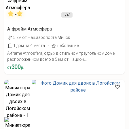
1
/43
А-фрейм Атмосфера
5 км от Нац.аэропорта Минск
·
1 дом на 4 места
небольшие
A-frame Atmosfera, отдых в стильном треугольном доме,
расположенном всего в 5 км от Национ...
300
от
р.