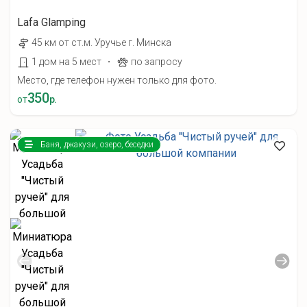
Lafa Glamping
45 км от ст.м. Уручье г. Минска
·
1 дом на 5 мест
по запросу
Место, где телефон нужен только для фото.
350
от
р.
Баня, джакузи, озеро, беседки