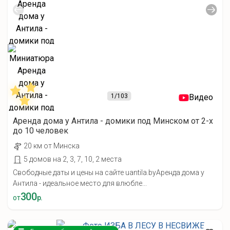
1
/103
Видео
Аренда дома у Антила - домики под Минском от 2-х
до 10 человек
20 км от Минска
5 домов на 2, 3, 7, 10, 2 места
Свободные даты и цены на сайте uantila.byАренда дома у
Антила - идеальное место для влюбле...
300
от
р.