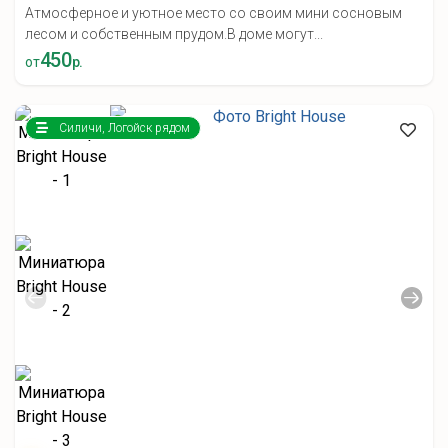
Атмосферное и уютное место со своим мини сосновым
лесом и собственным прудом.В доме могут...
450
от
р.
Силичи, Логойск рядом