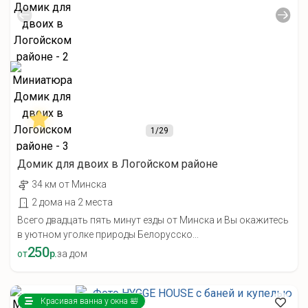
1
/29
Домик для двоих в Логойском районе
34 км от Минска
2 дома на 2 места
Всего двадцать пять минут езды от Минска и Вы окажитесь
в уютном уголке природы Белорусско...
250
от
р.
за дом
Красивая ванна у окна 🛀