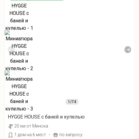
1
/74
HYGGE HOUSE с баней и купелью
20 км от Минска
·
1 дом на 6 мест
по запросу