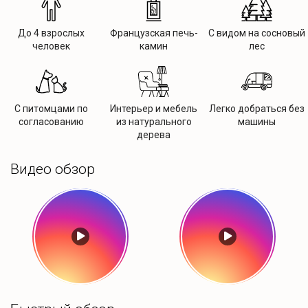
До 4 взрослых
Французская печь-
С видом на сосновый
человек
камин
лес
С питомцами по
Интерьер и мебель
Легко добраться без
согласованию
из натурального
машины
дерева
Видео обзор