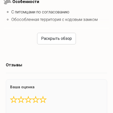
Особенности
С питомцами по согласованию
обособленная территория с кодовым замком
Раскрыть обзор
Что есть на кухне?
Еда на месте
Отзывы
чай
кофе
Ваша оценка
Удобства на кухне
★
★
★
★
★
Холодильник