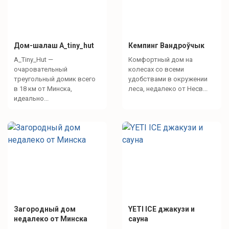
Зона барбекю
решетка
шампуры
Дом-шалаш A_tiny_hut
Кемпинг Вандроўчык
A_Tiny_Hut —
Комфортный дом на
очаровательный
колесах со всеми
Зоны отдыха
треугольный домик всего
удобствами в окружении
в 18 км от Минска,
леса, недалеко от Несв...
идеально...
Лаунж зона
терраса
Что для развлечений?
Спокойный отдых
Загородный дом
YETI ICE джакузи и
печь-камие на дровах
недалеко от Минска
сауна