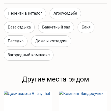
Кафе и рестораны рядом
Перейти в каталог
Агроусадьба
грузинский ресторан «Натврис Хе»
База отдыха
Банкетный зал
Баня
Ближайшие магазины
Беседка
Дома и коттеджи
магазины «Белмаркет»
Загородный комплекс
«Хит!!»
«Пятерочка»
«Аксамита»
Другие места рядом
Что для отдыха?