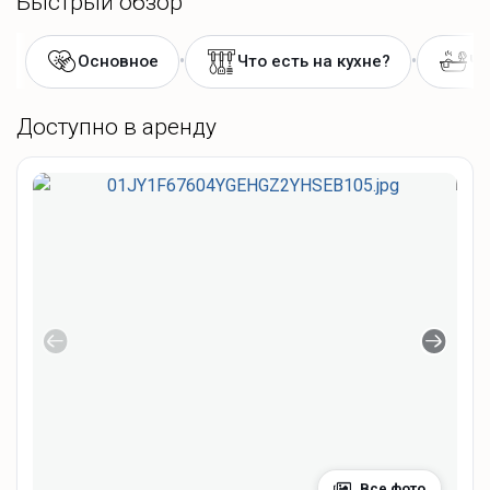
Быстрый обзор
•
•
Основное
Что есть на кухне?
Чт
Доступно в аренду
Все фото