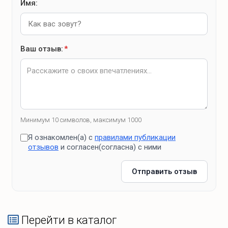
СВЧ
Имя:
Кофеварка
Электрическая плита
чайник
Ваш отзыв:
*
мобильный выкатной разделочный остров
посуда для готовки
посуда для сервировки
бокалы
Минимум 10 символов, максимум 1000
рюмки
Я ознакомлен(а) с
правилами публикации
кружки
отзывов
и согласен(согласна) с ними
Отправить отзыв
Купишь эко-продукты
«Беларуския прысмаки»
«Мясо»
Перейти в каталог