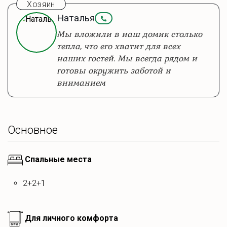
сосновым лесом
, чудесно вписан в среду и очень
Хозяин
привлекателен визуально. 🏡
В доме для вашего
Наталья
комфорта:
Мы вложили в наш домик столько
тепла, что его хватит для всех
наших гостей. Мы всегда рядом и
готовы окружить заботой и
Просторная ванная комната
с ванной у окна
, это почти
вниманием
СПА, но домашней обстановке 🛁 🌳, а также с
душевой, стиральной машиной и всеми необходимыми
принадлежностями (фен, полотенца, косметика, пена
для ванны и даже маски для лица).
Основное
Компактная, но уютная кухонная зона с посудой,
Спальные места
кофемашиной
и всем необходимым для кулинарных
экспериментов.
2+2+1
Для личного комфорта
На территории уютная
лаундж-зона
на свежем