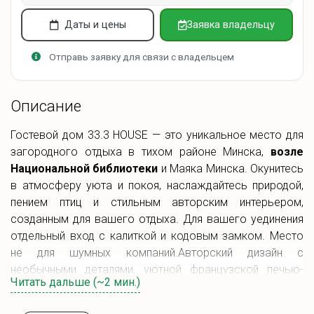
Даты и цены
Заявка владельцу
Отправь заявку для связи с владельцем
Описание
Гостевой дом 33.3 HOUSE — это уникальное место для
загородного отдыха в тихом районе Минска,
возле
Национальной библиотеки
и Маяка Минска. Окунитесь
в атмосферу уюта и покоя, наслаждайтесь природой,
пением птиц и стильным авторским интерьером,
созданным для вашего отдыха. Для вашего уединения
отдельный вход с калиткой и кодовым замком. Место
не для шумных компаний.Авторский дизайн с
необычными деталями, уютной французской печью-
Читать дальше (~2 мин.)
камином и продуманными пространствами, которые
вдохновляют и дарят комфор.
Дом окружен