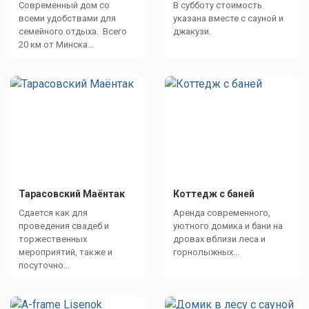
Современный дом со
В субботу стоимость
всеми удобствами для
указана вместе с сауной и
семейного отдыха. Всего
джакузи.
Активный отдых
20 км от Минска...
пешие прогулки
Интересное рядом
Национальная библиотека
Dana Moll
Тарасовский Маёнтак
Коттедж с баней
Сдается как для
Аренда современного,
проведения свадеб и
уютного домика и бани на
торжественных
дровах вблизи леса и
мероприятий, также и
горнолыжных...
посуточно...