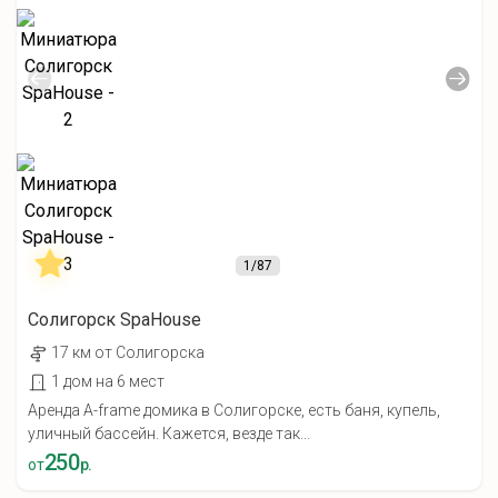
1
/87
Солигорск SpaHouse
17 км от Солигорска
1 дом на 6 мест
Аренда A-frame домика в Солигорске, есть баня, купель,
уличный бассейн. Кажется, везде так...
250
от
р.