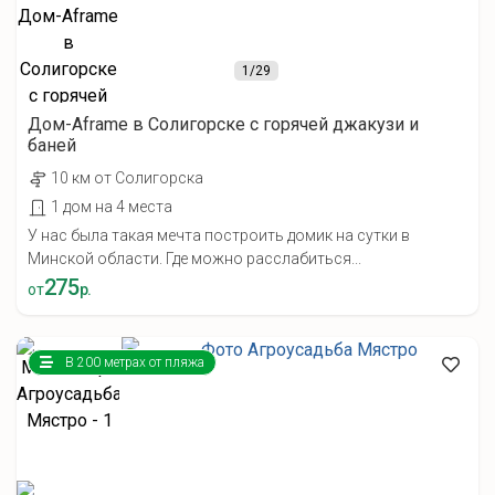
1
/29
Дом-Aframe в Солигорске с горячей джакузи и
баней
10 км от Солигорска
1 дом на 4 места
У нас была такая мечта построить домик на сутки в
Минской области. Где можно расслабиться...
275
от
р.
В 200 метрах от пляжа