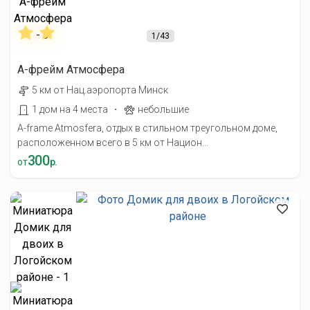
1
/43
А-фрейм Атмосфера
5 км от Нац.аэропорта Минск
·
1 дом на 4 места
небольшие
A-frame Atmosfera, отдых в стильном треугольном доме,
расположенном всего в 5 км от Национ...
300
от
р.