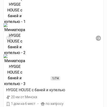
1
/74
HYGGE HOUSE с баней и купелью
20 км от Минска
·
1 дом на 6 мест
по запросу