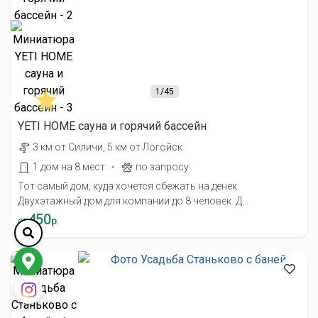
1
/45
YETI HOME cауна и горячий бассейн
3 км от Силичи, 5 км от Логойск
·
1 дом на 8 мест
по запросу
Тот самый дом, куда хочется сбежать на денек.
Двухэтажный дом для компании до 8 человек. Д...
450
от
р.