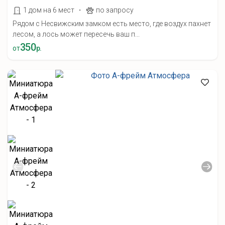
·
1 дом на 6 мест
по запросу
Рядом с Несвижским замком есть место, где воздух пахнет
лесом, а лось может пересечь ваш п...
350
от
р.