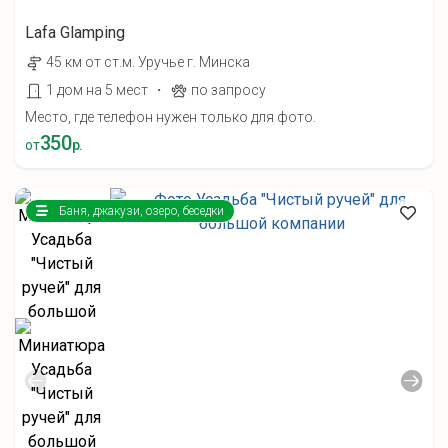
Lafa Glamping
45 км от ст.м. Уручье г. Минска
·
1 дом на 5 мест
по запросу
Место, где телефон нужен только для фото.
350
от
р.
Баня, джакузи, озеро, беседки