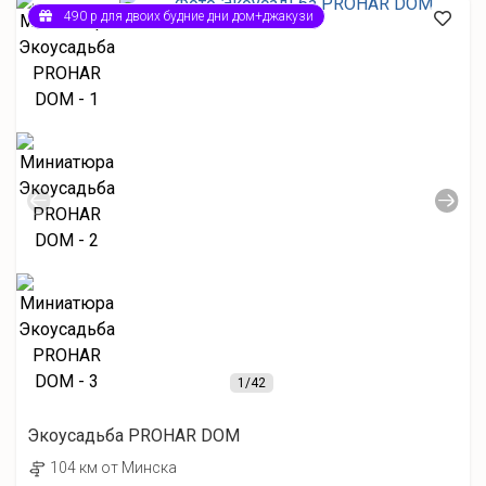
490 р для двоих будние дни дом+джакузи
1
/42
Экоусадьба PROHAR DOM
104 км от Минска