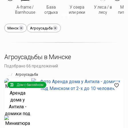
A-frame /
База
У озера
У леса / в
Мож
Barnhouse
отдыха
или реки
лесу
пито
Минск
Агроусадьба
Агроусадьбы в Минске
Подобрано 66 предложений
Агроусадьба
Дом с бассейном