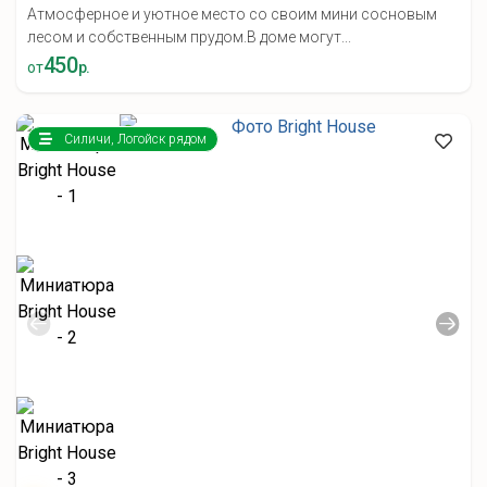
Атмосферное и уютное место со своим мини сосновым
лесом и собственным прудом.В доме могут...
450
от
р.
Силичи, Логойск рядом