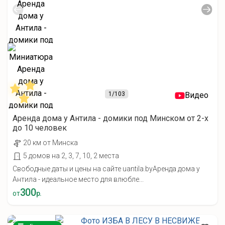
1
/103
Видео
Аренда дома у Антила - домики под Минском от 2-х
до 10 человек
20 км от Минска
5 домов на 2, 3, 7, 10, 2 места
Свободные даты и цены на сайте uantila.byАренда дома у
Антила - идеальное место для влюбле...
300
от
р.