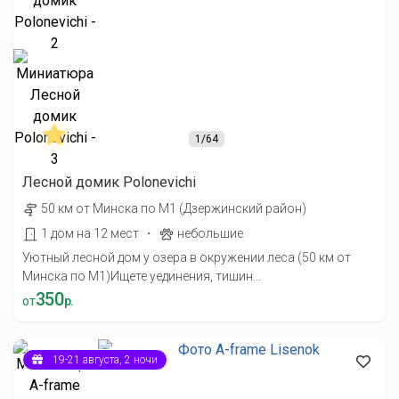
1
/64
Лесной домик Polonevichi
50 км от Минска по М1 (Дзержинский район)
·
1 дом на 12 мест
небольшие
Уютный лесной дом у озера в окружении леса (50 км от
Минска по М1) ​Ищете уединения, тишин...
350
от
р.
19-21 августа, 2 ночи