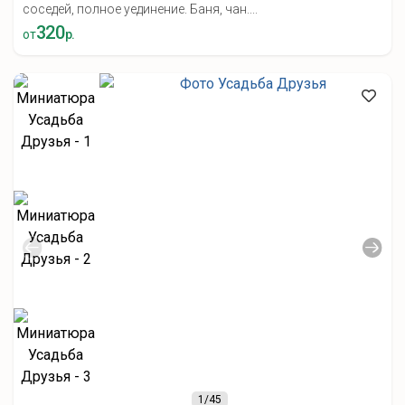
соседей, полное уединение. Баня, чан....
320
от
р.
1
/45