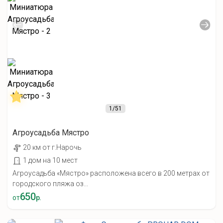
1
/51
Агроусадьба Мястро
20 км от г.Нарочь
1 дом на 10 мест
Агроусадьба «Мястро» расположена всего в 200 метрах от
городского пляжа оз...
650
от
р.