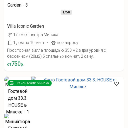
1
/50
Villa Iconic Garden
17 км от центра Минска
·
1 дом на 10 мест
по запросу
Просторная вилла площадью 350 м2 в два уровня с
бассейном (20м2) 5 спальных комнат, 2 сану...
750
от
р.
Район Маяк Минска