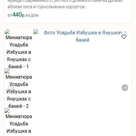
Аренда современного, уютного домика и бани на дровах
вблизи леса и горнолыжных курортов...
440
от
р.
за дом