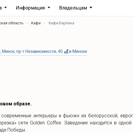
ха
Информация
Владельцам
ская область
Кафе
Кафе Берёзка
 Минск, пр-т Независимости, 40
в Минске
новом образе.
 современные интерьеры и фьюжн из белорусской, европ
ерезка» сети Golden Coffee. Заведение находится в одно
ади Победы.