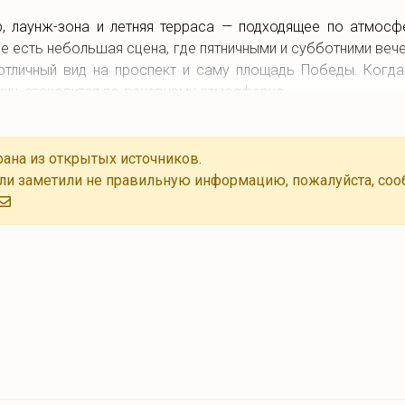
р, лаунж-зона и летняя терраса — подходящее по атмосф
не есть небольшая сцена, где пятничными и субботними веч
отличный вид на проспект и саму площадь Победы. Когда
н, становится по-вечернему атмосферно.
ана из открытых источников.
ли заметили не правильную информацию, пожалуйста, соо