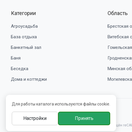
Категории
Область
Агроусадьба
Брестская 
База отдыха
Витебская 
Банкетный зал
Гомельская
Баня
Гродненска
Беседка
Минская об
Дома и коттеджи
Могилевска
Для работы каталога используются файлы cookie.
© 2016-2026 belbooking.by. УНП ВЕ5239705
Настройки
Принять
Этот сайт защищён reCA