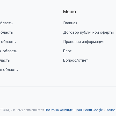
Меню
область
Главная
область
Договор публичной оферты
 область
Правовая информация
я область
Блог
ласть
Вопрос/ответ
я область
PTCHA, и к нему применяются
Политика конфиденциальности Google
и
Услов