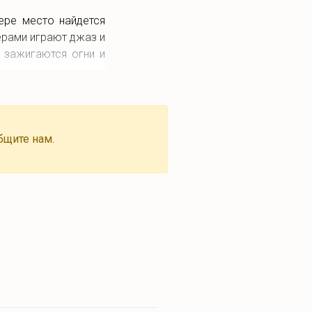
ере место найдется
ерами играют джаз и
 зажигаются огни и
бщите нам.