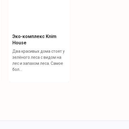
Эко-комплекс Knim
House
Два красивых дома стоят у
зелёного леса с видом на
лес и запахом леса. Самое
бол...