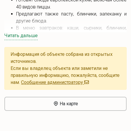
40 видов пиццы.
Предлагают также пасту, блинчики, запеканку и
другие блюда.
В меню завтраков: каши, сырники, блинчики,
омлеты.
Читать дальше
С 12 до 16 часов действует обеденное меню по
демократичным ценам.
Информация об объекте собрана из открытых
В заведении есть Wi-Fi и парковка.
источников.
Если вы владелец объекта или заметили не
правильную информацию, пожалуйста, сообщите
нам.
Cообщение администратору
На карте