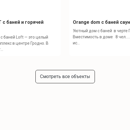
 c баней и горячей
Orange dom с баней сау
Уютный дом с баней в черте Г
Вместимость в доме 8 чел....
с баней Loft — это целый
ис...
плекс в центре Гродно. В
..
Смотреть все объекты