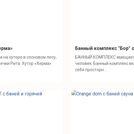
ерма»
Банный комплекс "Бор" о
 на хуторе в сосновом лесу,
БАННЫЙ КОМПЛЕКС вмещает
речки Рита. Хутор «Херма»
человек. Банный комплекс в
себя просторн...