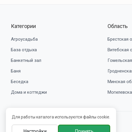
Категории
Область
Агроусадьба
Брестская 
База отдыха
Витебская 
Банкетный зал
Гомельская
Баня
Гродненска
Беседка
Минская об
Дома и коттеджи
Могилевска
Для работы каталога используются файлы cookie.
© 2016-2026 belbooking.by. УНП ВЕ5239705
Настройки
Принять