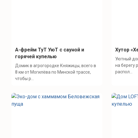
А-фрейм ТуТ УюТ с сауной и
Хутор «Х
горячей купелью
Уютный дом
на берегу 
Домик в агрогородке Княжицы, всего в
распол...
8 км от Могилёва по Минской трассе,
чтобы р...