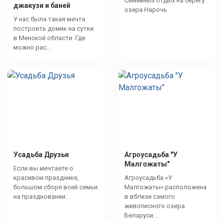
Семейных отдых на берегу
джакузи и баней
озера Нарочь
У нас была такая мечта
построить домик на сутки
в Минской области. Где
можно рас...
Усадьба Друзья
Агроусадьба "У
Малгожаты"
Если вы мечтаете о
красивом празднике,
Агроусадьба «У
большом сборе всей семьи
Малгожаты» расположена
на праздновании...
в вблизи самого
живописного озера
Беларуси...