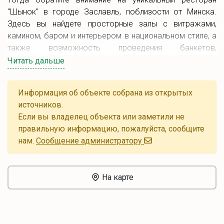
"Шынок" в городе Заславль, поблизости от Минска.
Здесь вы найдете просторные залы с витражами,
камином, баром и интерьером в национальном стиле, а
также возможность проведения банкетов,
корпоративов и других торжеств.
Читать дальше
Кафе предлагает белорусские и авторские блюда,
живую музыку, конкурсы и народные развлечения. В
Информация об объекте собрана из открытых
летнее время гостей ждет уютная беседка на закрытой
источников.
территории.
Если вы владелец объекта или заметили не
правильную информацию, пожалуйста, сообщите
Создайте особенную атмосферу и проведите ваше
нам.
Cообщение администратору
мероприятие в кафе "Шынок" в Заславле, где
сочетаются уникальная культура и традиционная кухня.
На карте