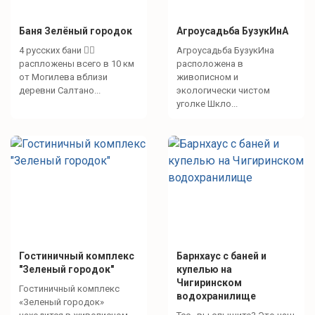
Баня Зелёный городок
Агроусадьба БузукИнА
4 русских бани 🧖‍♀️
Агроусадьба БузукИна
распложены всего в 10 км
расположена в
от Могилева вблизи
живописном и
деревни Салтано...
экологически чистом
уголке Шкло...
Гостиничный комплекс
Барнхаус с баней и
"Зеленый городок"
купелью на
Чигиринском
Гостиничный комплекс
водохранилище
«Зеленый городок»