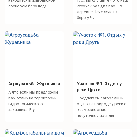
находится в живописном
Тсс.. вы слышите? Это наш
сосновом бору неда...
кусочек рая для вас — в
деревне Чечевичи, на
берегу Чи...
Агроусадьба Журавинка
Участок №1. Отдых у
реки Друть
А что если мы предложим
вам отдых на территории
Предлагаем загородный
гидрологического
отдых на природе у реки с
заказника. В уг...
возможностью
посуточной аренды....