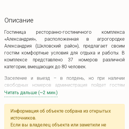
Описание
Гостиница ресторанно-гостиничного комплекса
«Александрия», расположенная в агрогородке
Александрия (Шкловский район), предлагает своим
гостям комфортные условия для отдыха и работы. В
комплексе представлено 37 номеров различной
категории, вмещающих до 80 человек.
Заселение и выезд – в полдень, но при наличии
свободных номеров администрация пойдет гостям
навстречу: в таких случаях возможно раннее и позднее
Читать дальше (~2 мин.)
заселение и выезд. Забронировать номер можно как
по телефону, так и по электронной почте.
Информация об объекте собрана из открытых
источников.
На территории гостиницы доступны бесплатная и
Если вы владелец объекта или заметили не
платная стоянки, конференц-зал, а также кухонные