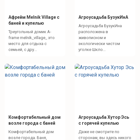
Афрейм Melnik Village с
Агроусадьба БузукИнА
баней и купелью
Агроусадьба БузукИна
Треугольный домик A-
расположена в
frame melnik_village_ это
живописном и
место для отдыха с
экологически чистом
семьей, с дру...
уголке Шкло...
Комфортабельный дом
Агроусадьба Хутор Эсь
возле города с баней
с горячей купелью
Комфортабельный дом
Даже не смотрите по
возле города. Баня,
сторонам, вы здесь никого