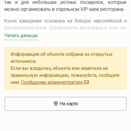
так и для небольших уютных посиделок, которые
можно организовать в отдельном VIP-зале ресторана.
Кухня заведения основана на блюдах европейской и
белорусской кухни. Особенность ресторана в том, что
блюда готовятся с душой, по-домашнему.
Читать дальше
По вечерам в заведении играет живая музыка.
Информация об объекте собрана из открытых
На территории комплекса имеется парковка.
источников.
Если вы владелец объекта или заметили не
правильную информацию, пожалуйста, сообщите
нам.
Cообщение администратору
На карте