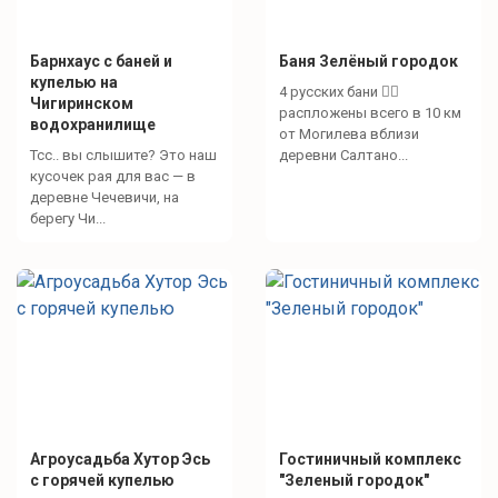
Барнхаус с баней и
Баня Зелёный городок
купелью на
4 русских бани 🧖‍♀️
Чигиринском
распложены всего в 10 км
водохранилище
от Могилева вблизи
Тсс.. вы слышите? Это наш
деревни Салтано...
кусочек рая для вас — в
деревне Чечевичи, на
берегу Чи...
Агроусадьба Хутор Эсь
Гостиничный комплекс
с горячей купелью
"Зеленый городок"