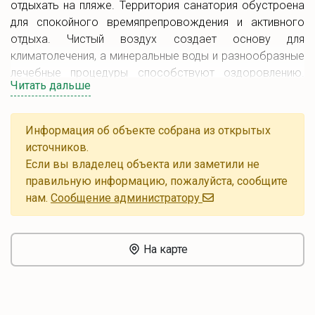
отдыхать на пляже. Территория санатория обустроена
для спокойного времяпрепровождения и активного
отдыха. Чистый воздух создает основу для
климатолечения, а минеральные воды и разнообразные
лечебные процедуры способствуют оздоровлению.
Читать дальше
Проживание предусмотрено в комфортных номерах с
пятиразовым питанием. Для развлечения есть баня,
бассейн, дискотеки, концерты и экскурсии. Все это
Информация об объекте собрана из открытых
делает санаторий идеальным местом для отдыха и
источников.
оздоровления в Беларуси.
Если вы владелец объекта или заметили не
правильную информацию, пожалуйста, сообщите
нам.
Cообщение администратору
На карте