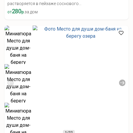
растворяется в пейзаже соснового...
280
от
р.
за дом
1
/22