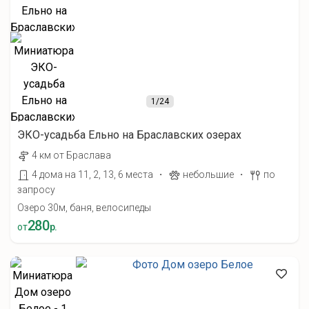
1
/24
ЭКО-усадьба Ельно на Браславских озерах
4 км от Браслава
·
·
4 дома на 11, 2, 13, 6 места
небольшие
по
запросу
Озеро 30м, баня, велосипеды
280
от
р.