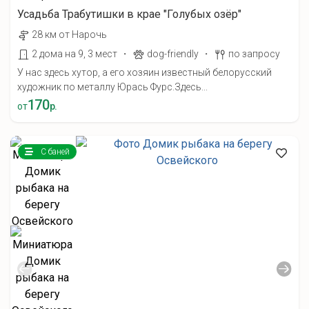
Усадьба Трабутишки в крае "Голубых озёр"
28 км от Нарочь
·
·
2 дома на 9, 3 мест
dog-friendly
по запросу
У нас здесь хутор, а его хозяин известный белорусский
художник по металлу Юрась Фурс.Здесь...
170
от
р.
С баней