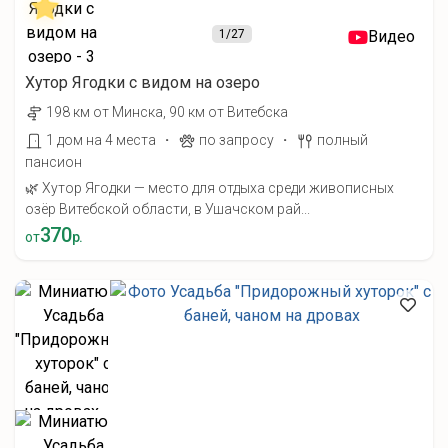
1
/27
Видео
Хутор Ягодки с видом на озеро
198 км от Минска, 90 км от Витебска
·
·
1 дом на 4 места
по запросу
полный
пансион
🌿 Хутор Ягодки — место для отдыха среди живописных
озёр Витебской области, в Ушачском рай...
370
от
р.