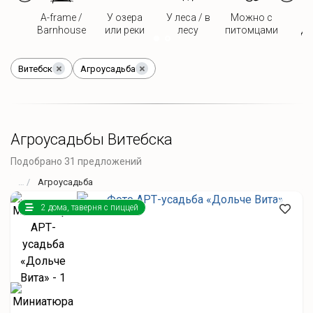
A-frame /
У озера
У леса / в
Можно с
Д
Barnhouse
или реки
лесу
питомцами
дв
Витебск
Агроусадьба
Агроусадьбы Витебска
Подобрано 31 предложений
Агроусадьба
2 дома, таверня с пиццей