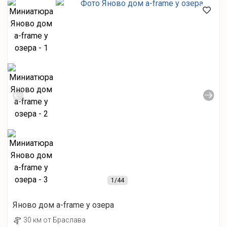
1
/44
Яново дом а-frame у озера
30 км от Браслава