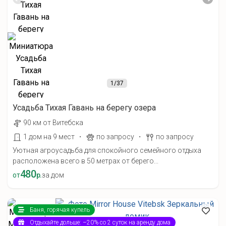
1
/37
Усадьба Тихая Гавань на берегу озера
90 км от Витебска
·
·
1 дом на 9 мест
по запросу
по запросу
Уютная агроусадьба для спокойного семейного отдыха
расположена всего в 50 метрах от берего...
480
от
р.
за дом
Баня, горячая купель
Отдыхайте дольше: –20% со 2 суток на аренду дома