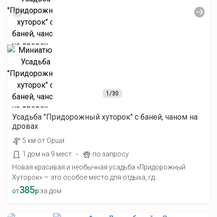
1
/30
Усадьба "Придорожный хуторок" с баней, чаном на
дровах
5 км от Орши
·
1 дом на 9 мест
по запросу
Новая красивая и необычная усадьба «Придорожный
Хуторок» — это особое место для отдыха, гд...
385
от
р.
за дом