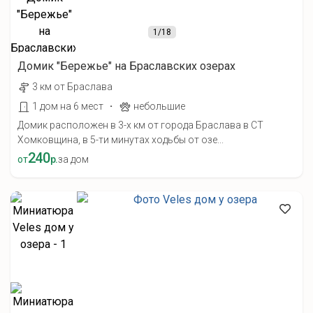
1
/18
Домик "Бережье" на Браславских озерах
3 км от Браслава
·
1 дом на 6 мест
небольшие
Домик расположен в 3-х км от города Браслава в СТ
Хомковщина, в 5-ти минутах ходьбы от озе...
240
от
р.
за дом