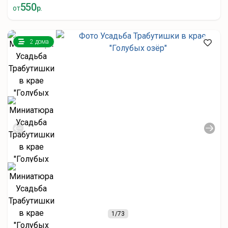
550
от
р.
2 дома
1
/73