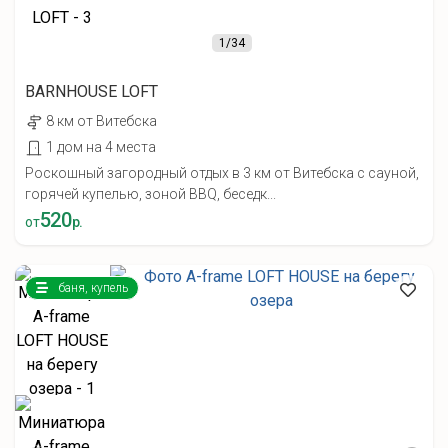
1
/34
BARNHOUSE LOFT
8 км от Витебска
1 дом на 4 места
Роскошный загородный отдых в 3 км от Витебска с сауной,
горячей купелью, зоной BBQ, беседк...
520
от
р.
баня, купель