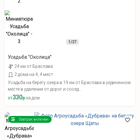
1
/27
Усадьба "Околица"
24 км от Браслава
2 дома на 4, 4 мест
Усадьба на берегу озера в 19 км от Браслава в уединенном
месте в удалении от дорог и сосед...
330
от
р.
за дом
Завтрак включен