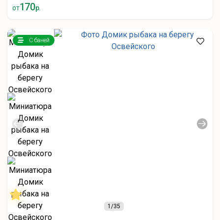
170
от
р.
С баней
1
/35