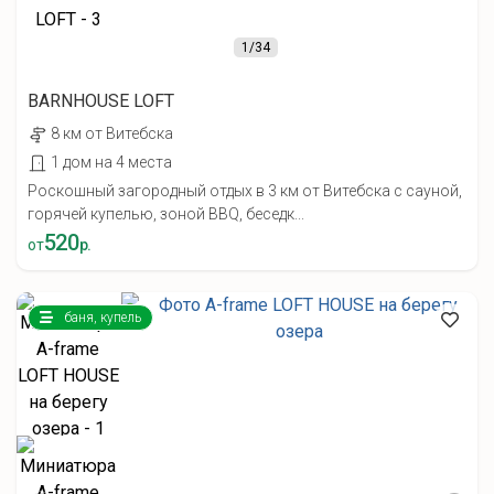
1
/34
BARNHOUSE LOFT
8 км от Витебска
1 дом на 4 места
Роскошный загородный отдых в 3 км от Витебска с сауной,
горячей купелью, зоной BBQ, беседк...
520
от
р.
баня, купель