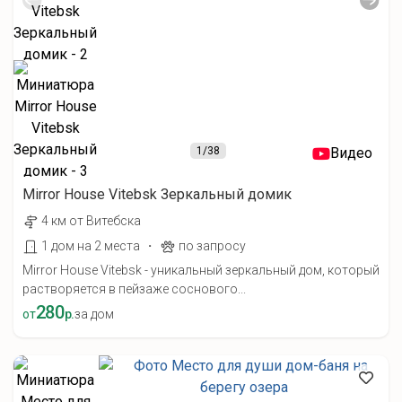
1
/38
Видео
Mirror House Vitebsk Зеркальный домик
4 км от Витебска
·
1 дом на 2 места
по запросу
Mirror House Vitebsk - уникальный зеркальный дом, который
растворяется в пейзаже соснового...
280
от
р.
за дом