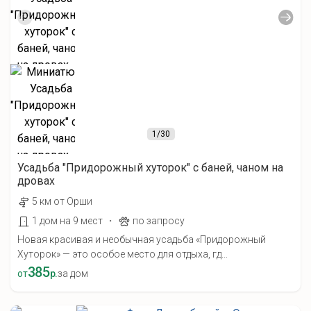
1
/30
Усадьба "Придорожный хуторок" с баней, чаном на
дровах
5 км от Орши
·
1 дом на 9 мест
по запросу
Новая красивая и необычная усадьба «Придорожный
Хуторок» — это особое место для отдыха, гд...
385
от
р.
за дом