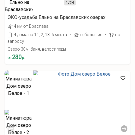
1
/24
ЭКО-усадьба Ельно на Браславских озерах
4 км от Браслава
·
·
4 дома на 11, 2, 13, 6 места
небольшие
по
запросу
Озеро 30м, баня, велосипеды
280
от
р.