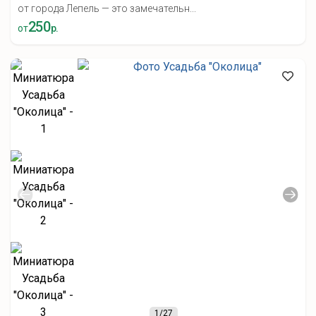
от города Лепель — это замечательн...
250
от
р.
1
/27