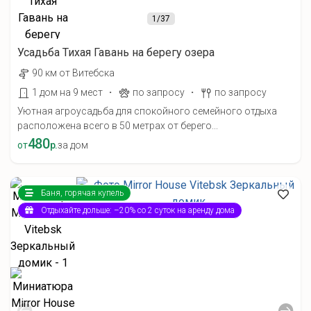
1
/37
Усадьба Тихая Гавань на берегу озера
90 км от Витебска
·
·
1 дом на 9 мест
по запросу
по запросу
Уютная агроусадьба для спокойного семейного отдыха
расположена всего в 50 метрах от берего...
480
от
р.
за дом
Баня, горячая купель
Отдыхайте дольше: –20% со 2 суток на аренду дома