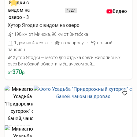
1
/27
Видео
Хутор Ягодки с видом на озеро
198 км от Минска, 90 км от Витебска
·
·
1 дом на 4 места
по запросу
полный
пансион
🌿 Хутор Ягодки — место для отдыха среди живописных
озёр Витебской области, в Ушачском рай...
370
от
р.