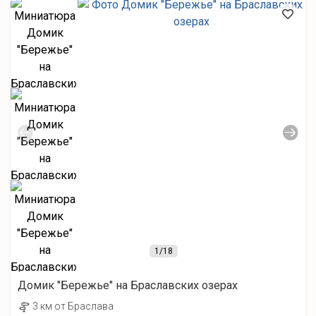
1
/18
Домик "Бережье" на Браславских озерах
3 км от Браслава