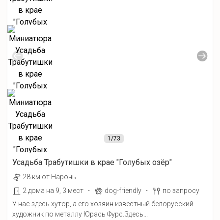
1
/73
Усадьба Трабутишки в крае "Голубых озёр"
28 км от Нарочь
·
·
2 дома на 9, 3 мест
dog-friendly
по запросу
У нас здесь хутор, а его хозяин известный белорусский
художник по металлу Юрась Фурс.Здесь...