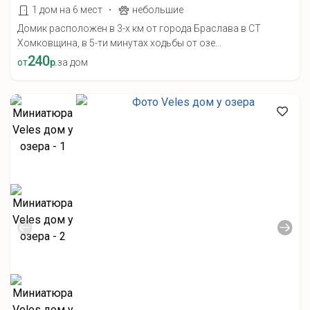
·
1 дом на 6 мест
небольшие
Домик расположен в 3-х км от города Браслава в СТ
Хомковщина, в 5-ти минутах ходьбы от озе...
240
от
р.
за дом