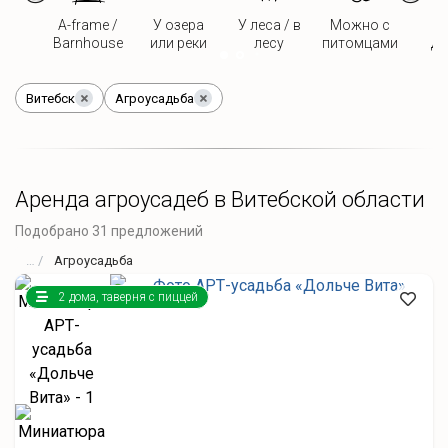
A-frame /
У озера
У леса / в
Можно с
Д
Barnhouse
или реки
лесу
питомцами
дв
Витебск
Агроусадьба
Аренда агроусадеб в Витебской области
Подобрано 31 предложений
Агроусадьба
2 дома, таверня с пиццей