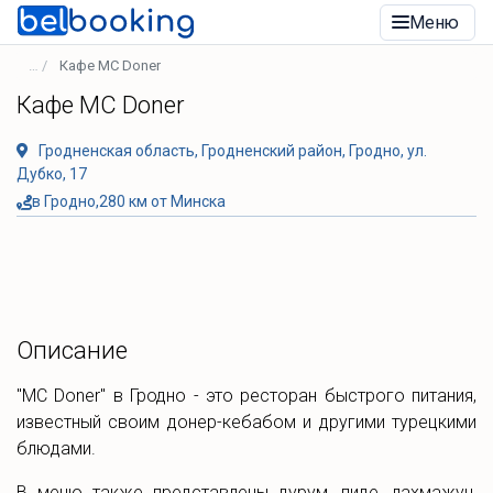
Меню
Кафе MC Doner
Кафе MC Doner
Гродненская область, Гродненский район, Гродно, ул.
Дубко, 17
в Гродно,280 км от Минска
Описание
"MC Doner" в Гродно - это ресторан быстрого питания,
известный своим донер-кебабом и другими турецкими
блюдами.
В меню также представлены дурум, пиде, лахмажун,