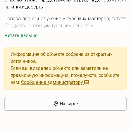
напитки и десерты.
Повара прошли обучение у турецких мастеров, готовя
блюда по настоящим турецким рецептам.
Читать дальше
Ресторан также предлагает восточные десерты и
ароматный кофе, включая рахат лукум, пахлаву,
чурчхелу и турецкие симиты.
Информация об объекте собрана из открытых
источников.
Если вы владелец объекта или заметили не
правильную информацию, пожалуйста, сообщите
нам.
Cообщение администратору
На карте