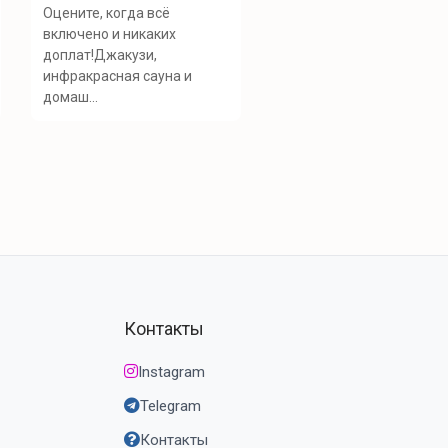
Оцените, когда всё
включено и никаких
доплат!Джакузи,
инфракрасная сауна и
домаш...
Контакты
Instagram
Telegram
Контакты