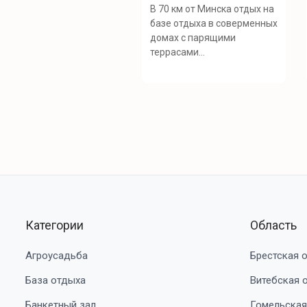
В 70 км от Минска отдых на
базе отдыха в соверменных
домах с парящими
террасами...
Категории
Область
Агроусадьба
Брестская 
База отдыха
Витебская 
Банкетный зал
Гомельская