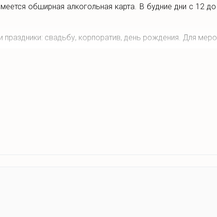
Имеется обширная алкогольная карта. В будние дни с 12 до
 праздники: свадьбу, корпоратив, день рождения. Для меро
работает Wi-Fi. Имеется бесплатная парковка.