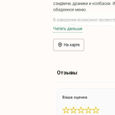
сэндвичи, драники и колбаски. 
обеденное меню.
В заведении возможно провести
зала на 120 посадочных мест.
Читать дальше
В ресторане Ginger (Джинджер) 
На карте
Отзывы
Ваша оценка
★
★
★
★
★