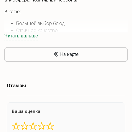
В кафе:
Большой выбор блюд
Отличное качество
Читать дальше
Доступные цены
Постоянные акции и спецпредложения
Бесплатный Wi-Fi
На карте
Еда на вынос
Режим работы: 10.00 - 22.00
Отзывы
Ваша оценка
★
★
★
★
★