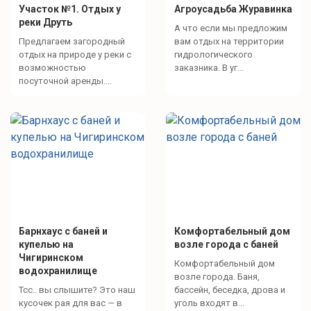
Участок №1. Отдых у
Агроусадьба Журавинка
реки Друть
А что если мы предложим
Предлагаем загородный
вам отдых на территории
отдых на природе у реки с
гидрологического
возможностью
заказника. В уг...
посуточной аренды....
Барнхаус с баней и
Комфортабельный дом
купелью на
возле города с баней
Чигиринском
Комфортабельный дом
водохранилище
возле города. Баня,
Тсс.. вы слышите? Это наш
бассейн, беседка, дрова и
кусочек рая для вас — в
уголь входят в...