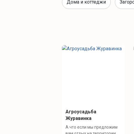
Дома и коттеджи
Загор
Агроусадьба
Журавинка
А что если мы предложим
вам отдых на территории