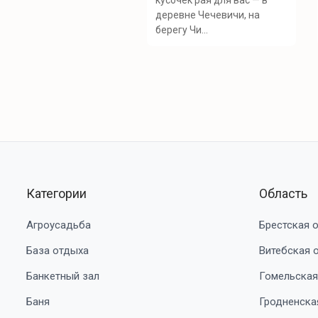
кусочек рая для вас — в
деревне Чечевичи, на
берегу Чи...
Категории
Область
Агроусадьба
Брестская 
База отдыха
Витебская 
Банкетный зал
Гомельская
Баня
Гродненска