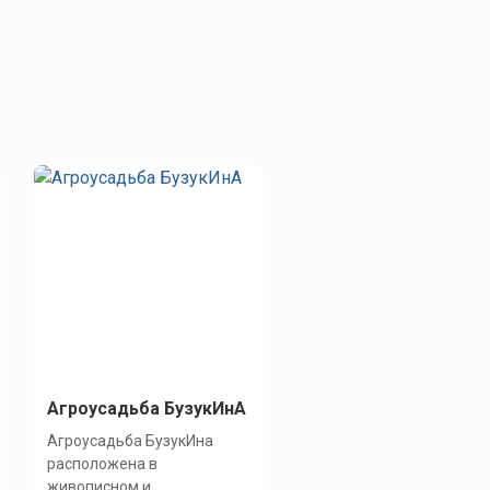
Агроусадьба БузукИнА
Агроусадьба БузукИна
расположена в
живописном и