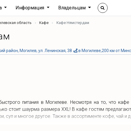
ха
Информация
Владельцам
илевская область
Кафе
Кафе Нямстердам
ам
й район, Могилев, ул. Ленинская, 38
в Могилеве,200 км от Мин
быстрого питания в Могилеве. Несмотря на то, что кафе
лько стоит шаурма размера XXL! В кафе гостям предлагаю
и, суп и многое другое. Также в ассортименте кофе, чай и д