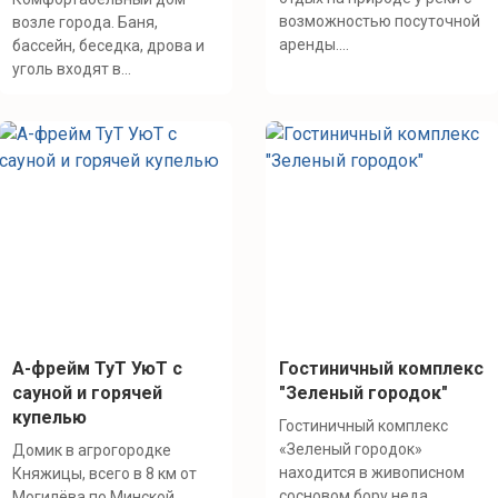
возможностью посуточной
возле города. Баня,
аренды....
бассейн, беседка, дрова и
уголь входят в...
А-фрейм ТуТ УюТ с
Гостиничный комплекс
сауной и горячей
"Зеленый городок"
купелью
Гостиничный комплекс
«Зеленый городок»
Домик в агрогородке
находится в живописном
Княжицы, всего в 8 км от
сосновом бору неда...
Могилёва по Минской