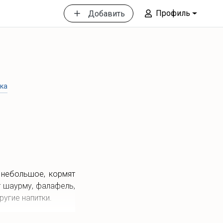
Профиль
Добавить
ска
 небольшое, кормят
т шаурму, фалафель,
ругие напитки.