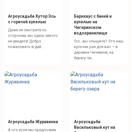
Агроусадьба Хутор Эсь
Барнхаус с баней и
с горячей купелью
купелью на
Чигиринском
Даже не смотрите по
водохранилище
сторонам, вы здесь никого
не увидите! Добро
Тсс.. вы слышите? Это наш
пожаловать в дей...
кусочек рая для вас — в
деревне Чечевичи, на
берегу Чи...
Агроусадьба Журавинка
Агроусадьба
Васильковый кут на
А что если мы предложим