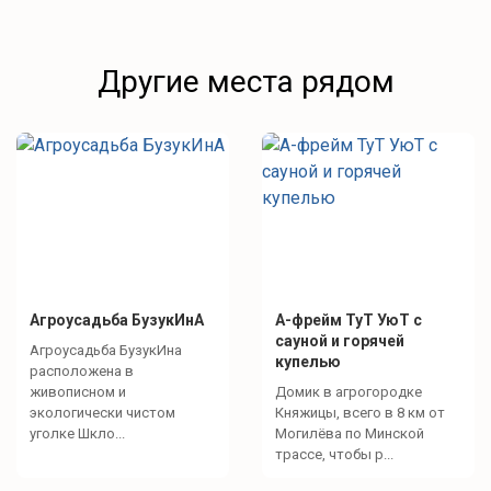
Другие места рядом
Агроусадьба БузукИнА
А-фрейм ТуТ УюТ с
сауной и горячей
Агроусадьба БузукИна
купелью
расположена в
живописном и
Домик в агрогородке
экологически чистом
Княжицы, всего в 8 км от
уголке Шкло...
Могилёва по Минской
трассе, чтобы р...