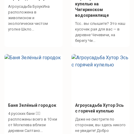
купелью на
Агроусадьба БузукИна
Чигиринском
расположена в
водохранилище
живописном и
экологически чистом
Тсс.. вы слышите? Это наш
уголке Шкло...
кусочек рая для вас — в
деревне Чечевичи, на
берегу Чи...
Баня Зелёный городок
Агроусадьба Хутор Эсь
с горячей купелью
4 русских бани 🧖‍♀️
распложены всего в 10 км
Даже не смотрите по
от Могилева вблизи
сторонам, вы здесь никого
деревни Салтано...
не увидите! Добро