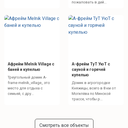
пожаловать в дей...
Афрейм Melnik Village с
А-фрейм ТуТ УюТ с
баней и купелью
сауной и горячей
купелью
Треугольный домик A-
frame melnik_village_ это
Домик в агрогородке
место для отдыха с
Княжицы, всего в 8 км от
семьей, с дру...
Могилёва по Минской
трассе, чтобы р...
Смотреть все объекты