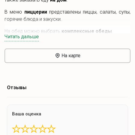
В меню
пиццерии
представлены пиццы, салаты, супы,
горячие блюда и закуски.
На обед можно выбрать
комплексные обеды
.
Читать дальше
В
пиццерии
часто проводятся
акции
.
На карте
Отзывы
Ваша оценка
★
★
★
★
★