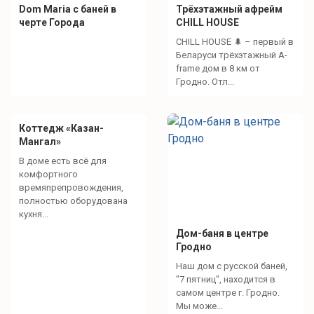
Dom Maria с баней в
Трёхэтажный aфрейм
черте Города
CHILL HOUSE
CHILL HOUSE 🌲 – первый в
Беларуси трёхэтажный A-
frame дом в 8 км от
Гродно. Отл...
Коттедж «Казан-
Мангал»
В доме есть всё для
комфортного
времяпрепровождения,
полностью оборудована
кухня...
Дом-баня в центре
Гродно
Наш дом с русской баней,
"7 пятниц", находится в
самом центре г. Гродно.
Мы може...