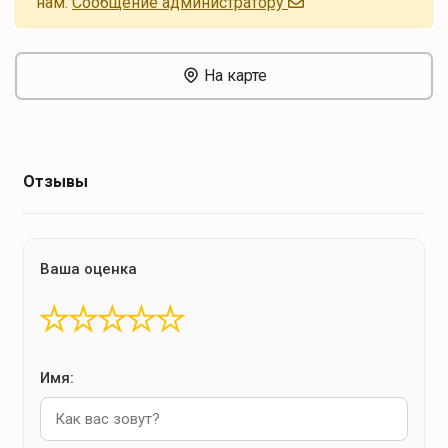
нам.
Cообщение администратору
На карте
Отзывы
Ваша оценка
★
★
★
★
★
Имя: