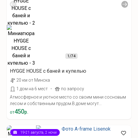
1
/74
HYGGE HOUSE с баней и купелью
20 км от Минска
·
1 дом на 6 мест
по запросу
Атмосферное и уютное место со своим мини сосновым
лесом и собственным прудом.В доме могут...
450
р.
от
19-21 августа, 2 ночи