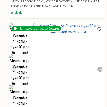
Уютный лесной дом у озера в окружении леса (50 км от
Минска по М1) ​Ищете уединения, тишин...
350
р.
от
Баня, джакузи, озеро, беседки