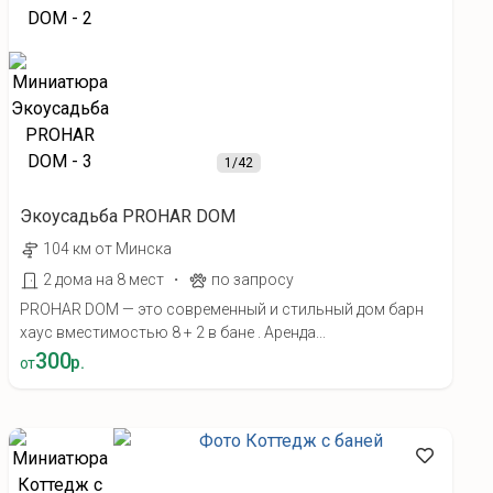
1
/42
Экоусадьба PROHAR DOM
104 км от Минска
·
2 дома на 8 мест
по запросу
PROHAR DOM — это современный и стильный дом барн
хаус вместимостью 8 + 2 в бане . Аренда...
300
р.
от