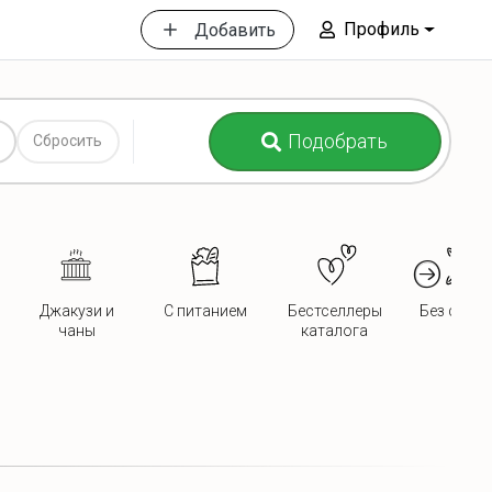
Профиль
Добавить
Подобрать
Сбросить
Джакузи и
С питанием
Бестселлеры
Без сосед
чаны
каталога