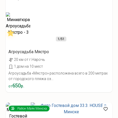
1
/51
Агроусадьба Мястро
20 км от г.Нарочь
1 дом на 10 мест
Агроусадьба «Мястро» расположена всего в 200 метрах
от городского пляжа оз...
650
р.
от
Район Маяк Минска