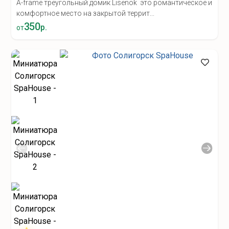
A-frame треугольный домик Lisenok это романтическое и
комфортное место на закрытой террит...
350
р.
от