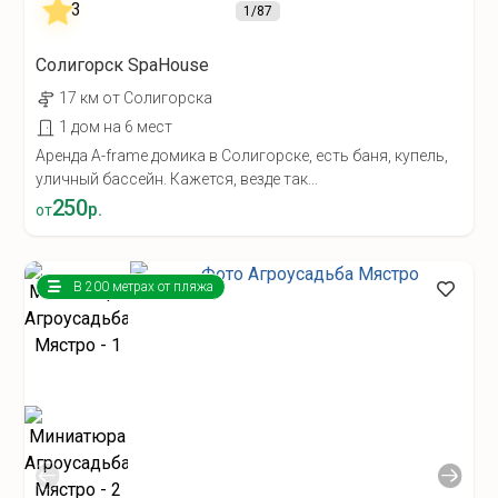
1
/87
Солигорск SpaHouse
17 км от Солигорска
1 дом на 6 мест
Аренда A-frame домика в Солигорске, есть баня, купель,
уличный бассейн. Кажется, везде так...
250
р.
от
В 200 метрах от пляжа