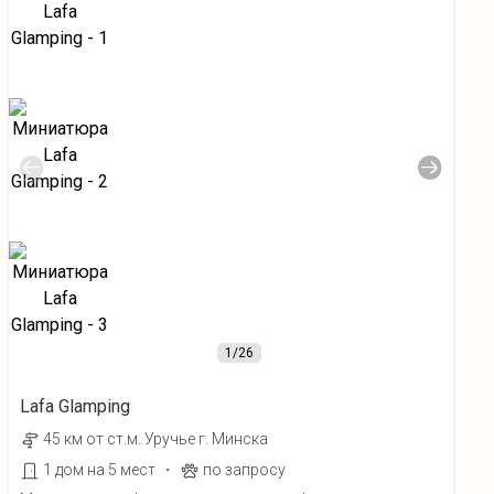
1
/26
Lafa Glamping
45 км от ст.м. Уручье г. Минска
·
1 дом на 5 мест
по запросу