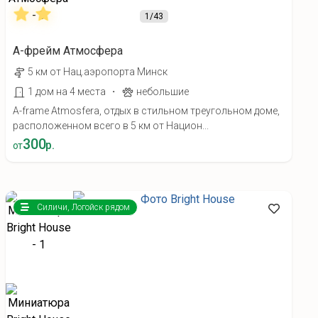
1
/43
А-фрейм Атмосфера
5 км от Нац.аэропорта Минск
·
1 дом на 4 места
небольшие
A-frame Atmosfera, отдых в стильном треугольном доме,
расположенном всего в 5 км от Национ...
300
р.
от
Силичи, Логойск рядом