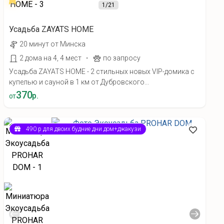
1
/21
Усадьба ZAYATS HOME
20 минут от Минска
·
2 дома на 4, 4 мест
по запросу
Усадьба ZAYATS HOME - 2 стильных новых VIP-домика с
купелью и сауной в 1 км от Дубровского...
370
р.
от
490 р для двоих будние дни дом+джакузи