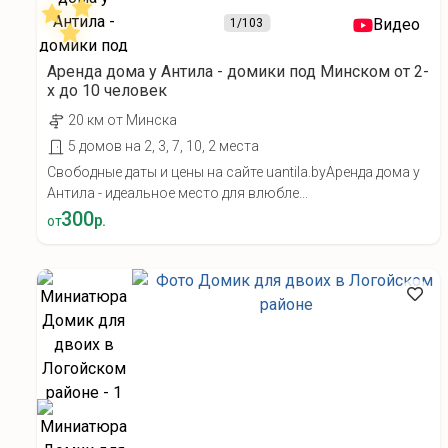
Видео
1
/103
Аренда дома у Антила - домики под Минском от 2-
х до 10 человек
20 км от Минска
5 домов на 2, 3, 7, 10, 2 места
Свободные даты и цены на сайте uantila.byАренда дома у
Антила - идеальное место для влюбле...
300
р.
от