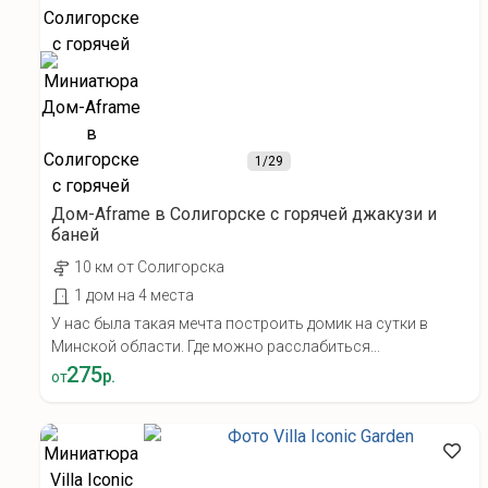
1
/29
Дом-Aframe в Солигорске с горячей джакузи и
баней
10 км от Солигорска
1 дом на 4 места
У нас была такая мечта построить домик на сутки в
Минской области. Где можно расслабиться...
275
р.
от