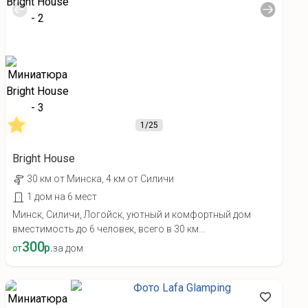
1
/25
Bright House
30 км от Минска, 4 км от Силичи
1 дом на 6 мест
Минск, Силичи, Логойск, уютный и комфортный дом
вместимость до 6 человек, всего в 30 км...
300
р.
от
за дом