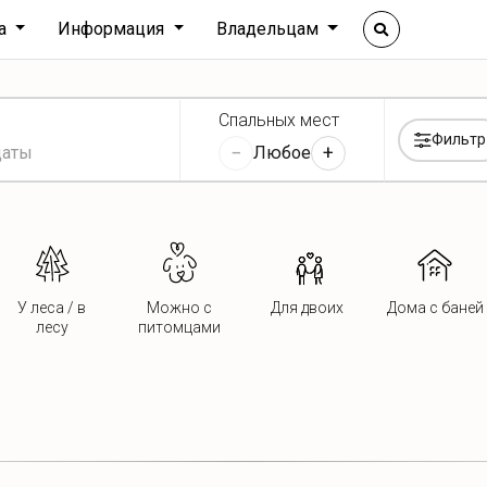
ха
Информация
Владельцам
Спальных мест
Фильтр
−
+
Любое
У леса / в
Можно с
Для двоих
Дома с баней
лесу
питомцами