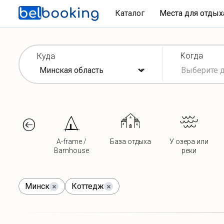
Каталог
Места для отды
Когда
Куда
A-frame /
База отдыха
У озера или
Barnhouse
реки
Минск
Коттедж