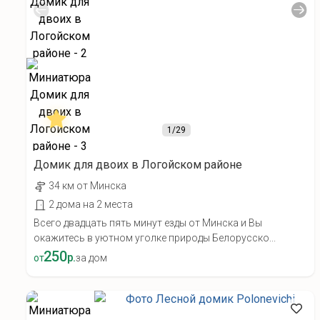
1
/29
Домик для двоих в Логойском районе
34 км от Минска
2 дома на 2 места
Всего двадцать пять минут езды от Минска и Вы
окажитесь в уютном уголке природы Белорусско...
250
р.
от
за дом