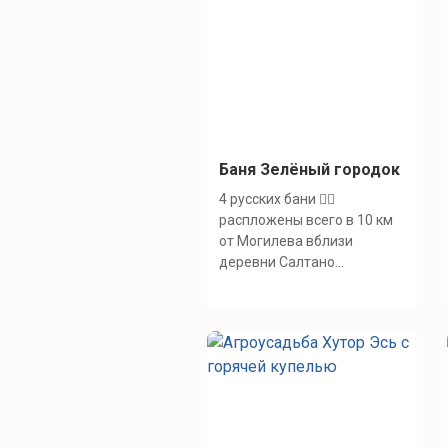
Баня Зелёный городок
4 русских бани 🧖‍♀️
распложены всего в 10 км
от Могилева вблизи
деревни Салтано...