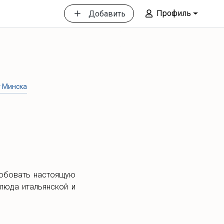
Профиль
Добавить
т Минска
робовать настоящую
блюда итальянской и