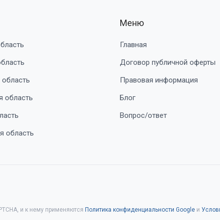
Меню
область
Главная
область
Договор публичной оферты
 область
Правовая информация
я область
Блог
ласть
Вопрос/ответ
я область
PTCHA, и к нему применяются
Политика конфиденциальности Google
и
Услов