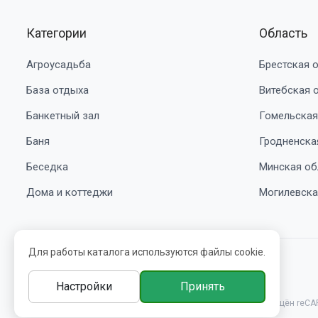
Категории
Область
Агроусадьба
Брестская 
База отдыха
Витебская 
Банкетный зал
Гомельская
Баня
Гродненска
Беседка
Минская об
Дома и коттеджи
Могилевска
Для работы каталога используются файлы cookie.
© 2016-2026 belbooking.by. УНП ВЕ5239705
Настройки
Принять
Этот сайт защищён reCA