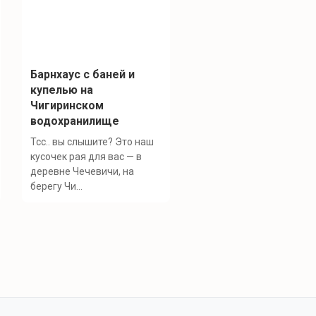
Барнхаус с баней и
купелью на
Чигиринском
водохранилище
Тсс.. вы слышите? Это наш
кусочек рая для вас — в
деревне Чечевичи, на
берегу Чи...