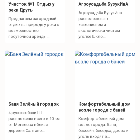
Участок №1. Отдых у
Агроусадьба БузукИнА
реки Друть
Агроусадьба БузукИна
Предлагаем загородный
расположена в
отдых на природе у реки с
живописном и
возможностью
экологически чистом
посуточной аренды....
уголке Шкло...
Баня Зелёный городок
Комфортабельный дом
возле города с баней
4 русских бани 🧖‍♀️
распложены всего в 10 км
Комфортабельный дом
от Могилева вблизи
возле города. Баня,
деревни Салтано...
бассейн, беседка, дрова и
уголь входят в...