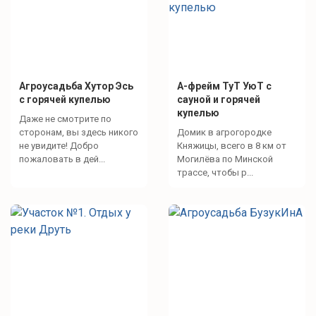
Агроусадьба Хутор Эсь
А-фрейм ТуТ УюТ с
с горячей купелью
сауной и горячей
купелью
Даже не смотрите по
сторонам, вы здесь никого
Домик в агрогородке
не увидите! Добро
Княжицы, всего в 8 км от
пожаловать в дей...
Могилёва по Минской
трассе, чтобы р...