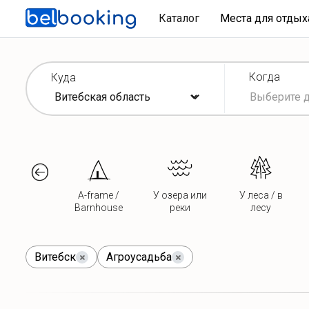
Каталог
Места для отды
Когда
Куда
A-frame /
У озера или
У леса / в
Barnhouse
реки
лесу
Витебск
Агроусадьба