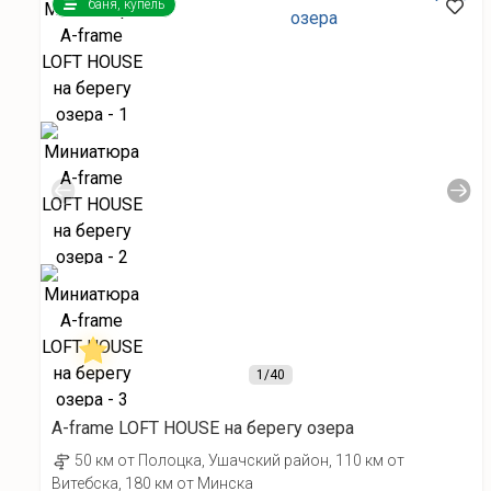
баня, купель
1
/40
A-frame LOFT HOUSE на берегу озера
50 км от Полоцка, Ушачский район, 110 км от
Витебска, 180 км от Минска