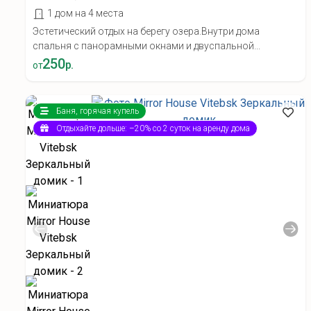
1 дом на 4 места
Эстетический отдых на берегу озера.Внутри дома
спальня с панорамными окнами и двуспальной...
250
р.
от
Баня, горячая купель
Отдыхайте дольше: –20% со 2 суток на аренду дома