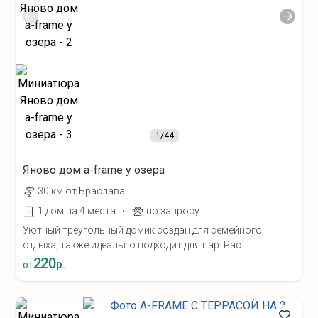
1
/44
Яново дом а-frame у озера
30 км от Браслава
·
1 дом на 4 места
по запросу
Уютный треугольный домик создан для семейного
отдыха, также идеально подходит для пар. Рас...
220
р.
от