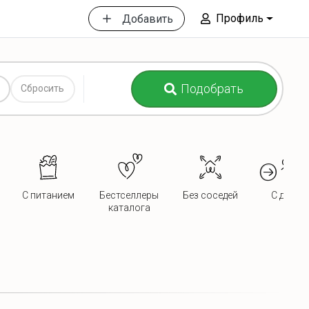
Профиль
Добавить
Подобрать
Сбросить
С питанием
Бестселлеры
Без соседей
С детьм
каталога