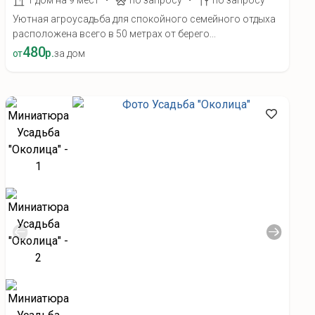
1 дом на 9 мест
по запросу
по запросу
Уютная агроусадьба для спокойного семейного отдыха
расположена всего в 50 метрах от берего...
480
р.
от
за дом