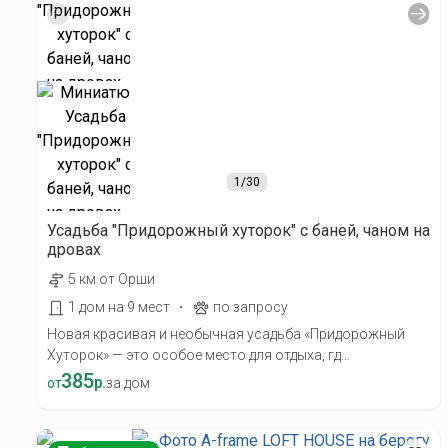
1
/30
Усадьба "Придорожный хуторок" с баней, чаном на
дровах
5 км от Орши
·
1 дом на 9 мест
по запросу
Новая красивая и необычная усадьба «Придорожный
Хуторок» — это особое место для отдыха, гд...
385
р.
от
за дом