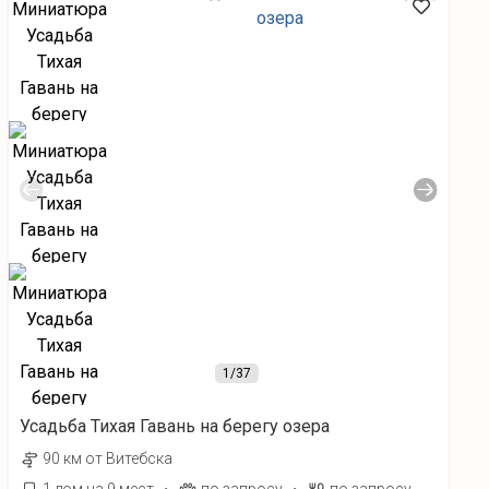
1
/37
Усадьба Тихая Гавань на берегу озера
90 км от Витебска
·
·