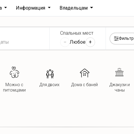
ха
Информация
Владельцам
Спальных мест
Фильтр
−
+
Любое
Можно с
Для двоих
Дома с баней
Джакузи и
питомцами
чаны