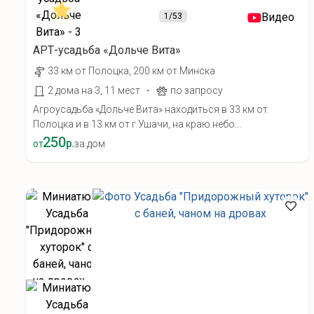
Видео
1
/53
АРТ-усадьба «Дольче Вита»
33 км от Полоцка, 200 км от Минска
·
2 дома на 3, 11 мест
по запросу
Агроусадьба «Дольче Вита» находиться в 33 км от
Полоцка и в 13 км от г.Ушачи, на краю небо...
250
р.
от
за дом