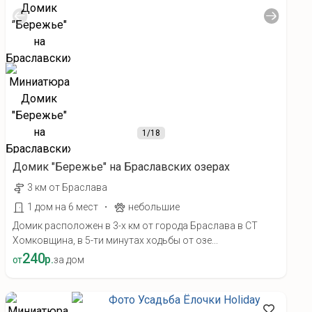
1
/18
Домик "Бережье" на Браславских озерах
3 км от Браслава
·
1 дом на 6 мест
небольшие
Домик расположен в 3-х км от города Браслава в СТ
Хомковщина, в 5-ти минутах ходьбы от озе...
240
р.
от
за дом