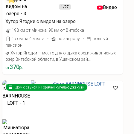
Видео
1
/27
Хутор Ягодки с видом на озеро
198 км от Минска, 90 км от Витебска
·
·
1 дом на 4 места
по запросу
полный
пансион
🌿 Хутор Ягодки — место для отдыха среди живописных
озёр Витебской области, в Ушачском рай...
370
р.
от
Дом с сауной и Горячей купелью джакузи