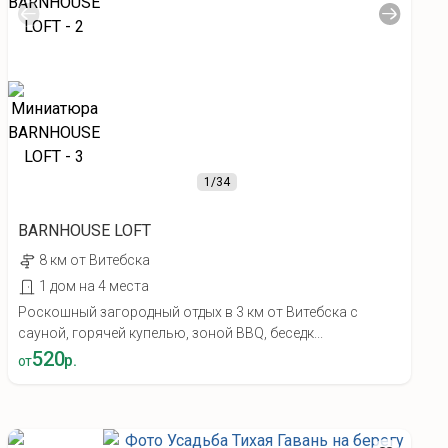
1
/34
BARNHOUSE LOFT
8 км от Витебска
1 дом на 4 места
Роскошный загородный отдых в 3 км от Витебска с
сауной, горячей купелью, зоной BBQ, беседк...
520
р.
от