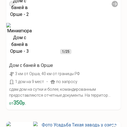
1
/25
Дом с баней в Орше
3 км от Орша, 40 км от границы РФ
·
1 дом на 9 мест
по запросу
сдам дом на сутки и более, командированным
предоставляются отчетные документы. На территор...
350
р.
от