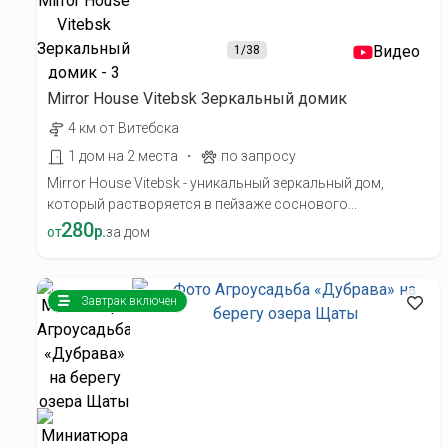
Видео
1
/38
Mirror House Vitebsk Зеркальный домик
4 км от Витебска
·
1 дом на 2 места
по запросу
Mirror House Vitebsk - уникальный зеркальный дом,
который растворяется в пейзаже соснового...
280
р.
от
за дом
Завтрак включен