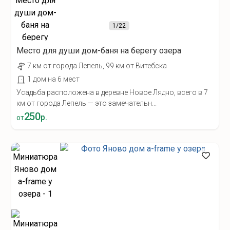
1
/22
Место для души дом-баня на берегу озера
7 км от города Лепель, 99 км от Витебска
1 дом на 6 мест
Усадьба расположена в деревне Новое Лядно, всего в 7
км от города Лепель — это замечательн...
250
р.
от