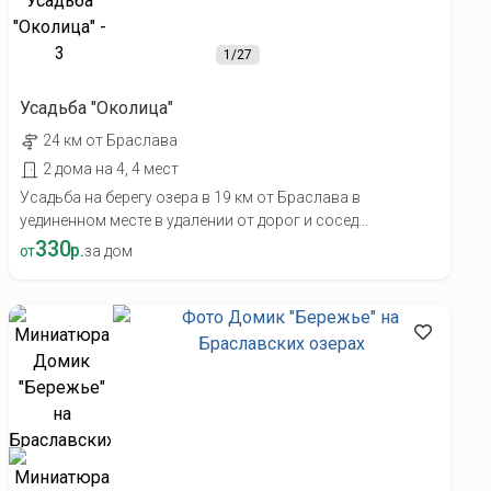
1
/27
Усадьба "Околица"
24 км от Браслава
2 дома на 4, 4 мест
Усадьба на берегу озера в 19 км от Браслава в
уединенном месте в удалении от дорог и сосед...
330
р.
от
за дом