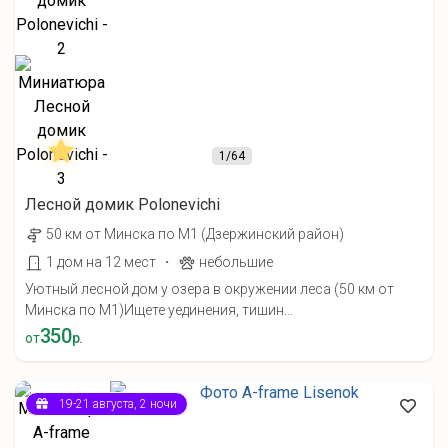
1
/64
Лесной домик Polonevichi
50 км от Минска по М1 (Дзержинский район)
·
1 дом на 12 мест
небольшие
Уютный лесной дом у озера в окружении леса (50 км от
Минска по М1) ​Ищете уединения, тишин...
350
от
р.
19-21 августа, 2 ночи