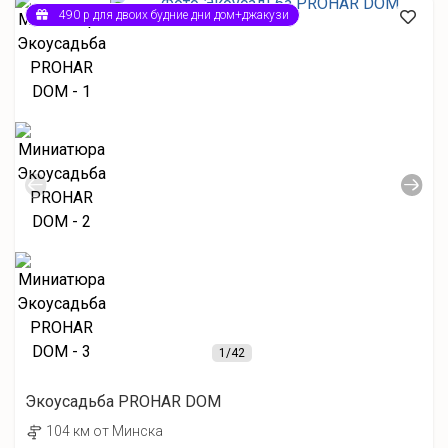
490 р для двоих будние дни дом+джакузи
1
/42
Экоусадьба PROHAR DOM
104 км от Минска