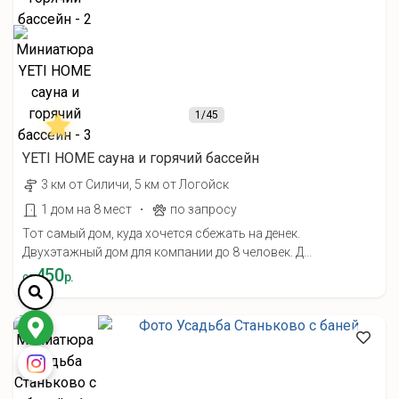
1
/45
YETI HOME cауна и горячий бассейн
3 км от Силичи, 5 км от Логойск
·
1 дом на 8 мест
по запросу
Тот самый дом, куда хочется сбежать на денек.
Двухэтажный дом для компании до 8 человек. Д...
450
от
р.