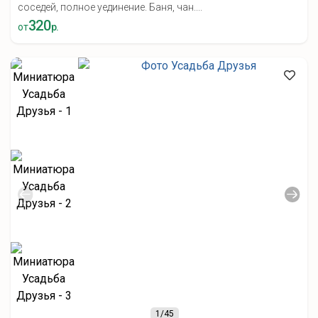
соседей, полное уединение. Баня, чан....
320
от
р.
1
/45