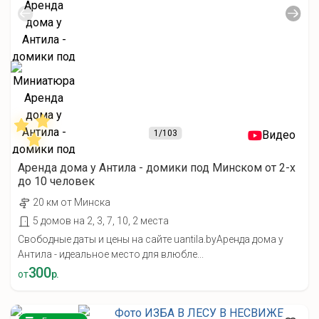
1
/103
Видео
Аренда дома у Антила - домики под Минском от 2-х
до 10 человек
20 км от Минска
5 домов на 2, 3, 7, 10, 2 места
Свободные даты и цены на сайте uantila.byАренда дома у
Антила - идеальное место для влюбле...
300
от
р.