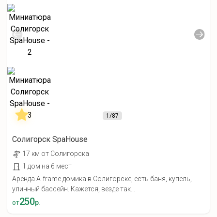
1
/87
Солигорск SpaHouse
17 км от Солигорска
1 дом на 6 мест
Аренда A-frame домика в Солигорске, есть баня, купель,
уличный бассейн. Кажется, везде так...
250
от
р.