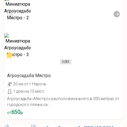
1
/51
Агроусадьба Мястро
20 км от г.Нарочь
1 дом на 10 мест
Агроусадьба «Мястро» расположена всего в 200 метрах от
городского пляжа оз...
650
от
р.