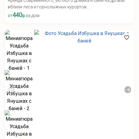
Аренда современного, уютного домика и бани на дровах
вблизи леса и горнолыжных курортов...
440
от
р.
за дом