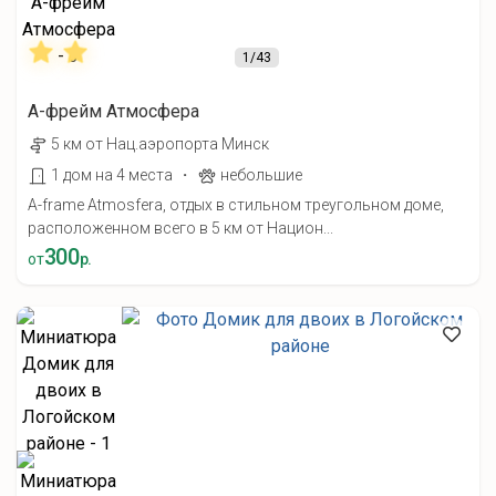
1
/43
А-фрейм Атмосфера
5 км от Нац.аэропорта Минск
·
1 дом на 4 места
небольшие
A-frame Atmosfera, отдых в стильном треугольном доме,
расположенном всего в 5 км от Национ...
300
от
р.