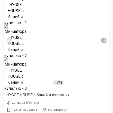
1
/74
HYGGE HOUSE с баней и купелью
20 км от Минска
·
1 дом на 6 мест
по запросу