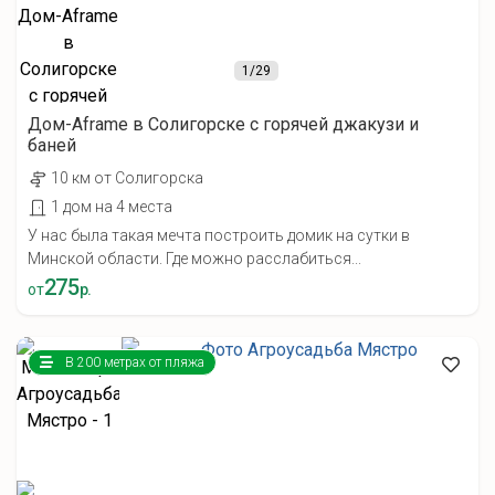
1
/29
Дом-Aframe в Солигорске с горячей джакузи и
баней
10 км от Солигорска
1 дом на 4 места
У нас была такая мечта построить домик на сутки в
Минской области. Где можно расслабиться...
275
от
р.
В 200 метрах от пляжа