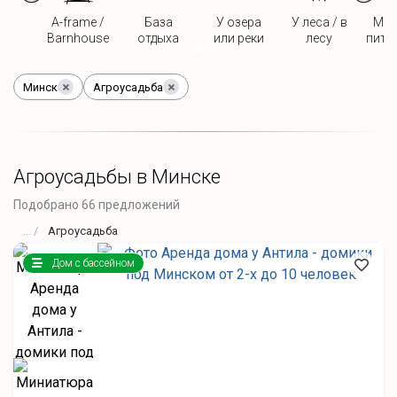
A-frame /
База
У озера
У леса / в
Мож
Barnhouse
отдыха
или реки
лесу
пито
Минск
Агроусадьба
Агроусадьбы в Минске
Подобрано 66 предложений
Агроусадьба
Дом с бассейном