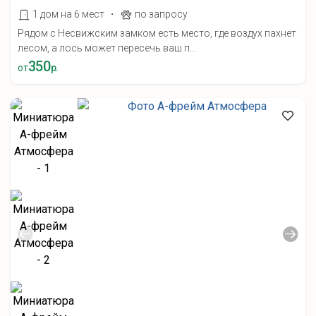
·
1 дом на 6 мест
по запросу
Рядом с Несвижским замком есть место, где воздух пахнет
лесом, а лось может пересечь ваш п...
350
от
р.