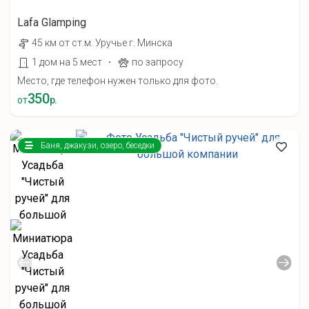
Lafa Glamping
45 км от ст.м. Уручье г. Минска
·
1 дом на 5 мест
по запросу
Место, где телефон нужен только для фото.
350
от
р.
Баня, джакузи, озеро, беседки