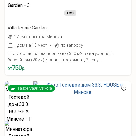
1
/50
Villa Iconic Garden
17 км от центра Минска
·
1 дом на 10 мест
по запросу
Просторная вилла площадью 350 м2 в два уровня с
бассейном (20м2) 5 спальных комнат, 2 сану...
750
от
р.
Район Маяк Минска