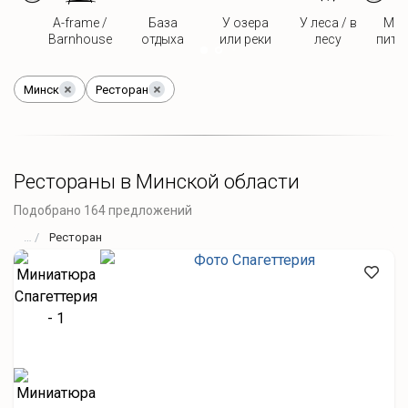
A-frame /
База
У озера
У леса / в
Мож
Barnhouse
отдыха
или реки
лесу
пито
Минск
Ресторан
Рестораны в Минской области
Подобрано 164 предложений
Ресторан